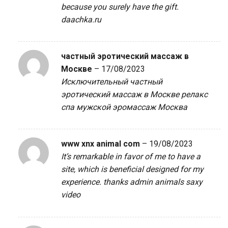
because you surely have the gift.
daachka.ru
частный эротический массаж в
Москве
–
17/08/2023
Исключительный частный
эротический массаж в Москве релакс
спа
мужской эромассаж Москва
www xnx animal com
–
19/08/2023
It’s remarkable in favor of me to have a
site, which is beneficial designed for my
experience. thanks admin
animals saxy
video