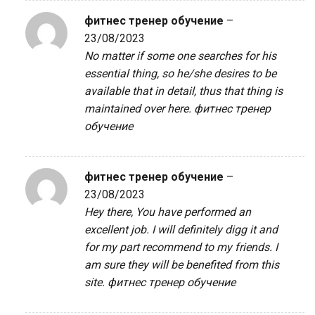
фитнес тренер обучение
–
23/08/2023
No matter if some one searches for his
essential thing, so he/she desires to be
available that in detail, thus that thing is
maintained over here.
фитнес тренер
обучение
фитнес тренер обучение
–
23/08/2023
Hey there, You have performed an
excellent job. I will definitely digg it and
for my part recommend to my friends. I
am sure they will be benefited from this
site.
фитнес тренер обучение