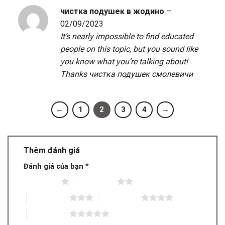
чистка подушек в жодино
–
02/09/2023
It’s nearly impossible to find educated
people on this topic, but you sound like
you know what you’re talking about!
Thanks
чистка подушек смолевичи
←
1
2
3
4
→
Thêm đánh giá
Đánh giá của bạn
*
1 trên 5 sao
2 trên 5 sao
3 trên 5 sao
4 trên 5 sao
5 trên 5 sao