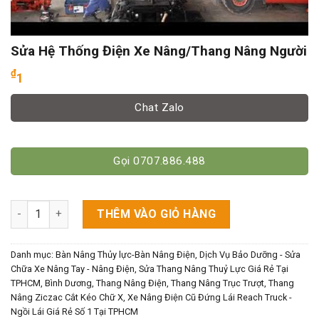
Sửa Hệ Thống Điện Xe Nâng/Thang Nâng Người
₫
1
Chat Zalo
Gọi 0707.886.488
Sửa Hệ Thống Điện Xe Nâng/Thang Nâng Người số lượng
THÊM VÀO GIỎ HÀNG
Danh mục:
Bàn Nâng Thủy lực-Bàn Nâng Điện
,
Dịch Vụ Bảo Dưỡng - Sửa
Chữa Xe Nâng Tay - Nâng Điện, Sửa Thang Nâng Thuỷ Lực Giá Rẻ Tại
TPHCM, Bình Dương
,
Thang Nâng Điện
,
Thang Nâng Trục Trượt
,
Thang
Nâng Ziczac Cắt Kéo Chữ X
,
Xe Nâng Điện Cũ Đứng Lái Reach Truck -
Ngồi Lái Giá Rẻ Số 1 Tại TPHCM