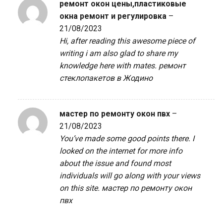
ремонт окон цены,пластиковые
окна ремонт и регулировка
–
21/08/2023
Hi, after reading this awesome piece of
writing i am also glad to share my
knowledge here with mates.
ремонт
стеклопакетов в Жодино
мастер по ремонту окон пвх
–
21/08/2023
You’ve made some good points there. I
looked on the internet for more info
about the issue and found most
individuals will go along with your views
on this site.
мастер по ремонту окон
пвх