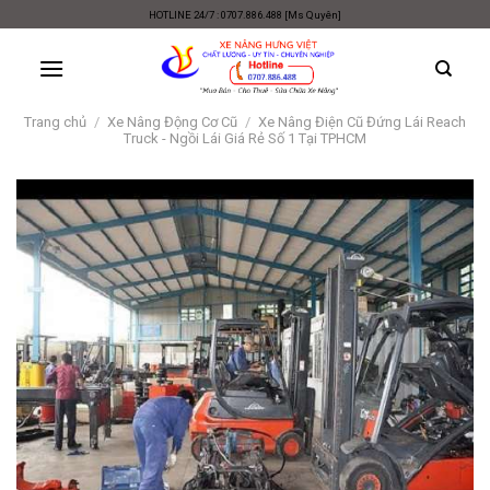
Skip
HOTLINE 24/7 : 0707.886.488 [Ms Quyên]
to
content
Trang chủ
/
Xe Nâng Động Cơ Cũ
/
Xe Nâng Điện Cũ Đứng Lái Reach
Truck - Ngồi Lái Giá Rẻ Số 1 Tại TPHCM