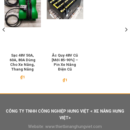
Sạc 48V 50A,
Ắc Quy 48V Cũ
60A, 80A Dùng
[Mới 85-90%] –
Cho Xe Nâng,
Pin Xe Nâng
Thang Nâng
Điện Cũ
₫
1
₫
1
CÔNG TY TNHH CÔNG NGHIỆP HƯNG VIỆT < XE NÂNG HƯNG
VIỆT>
Website:
www.thietbinanghungviet.com