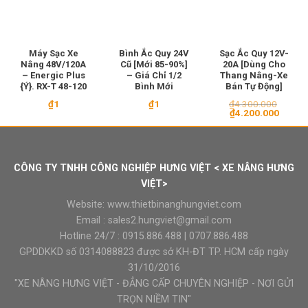
Máy Sạc Xe
Bình Ắc Quy 24V
Sạc Ắc Quy 12V-
Nâng 48V/120A
Cũ [Mới 85-90%]
20A [Dùng Cho
– Energic Plus
– Giá Chỉ 1/2
Thang Nâng-Xe
{Ý}. RX-T 48-120
Bình Mới
Bán Tự Động]
₫
1
₫
1
₫
4.300.000
Giá
Giá
₫
4.200.000
gốc
hiện
là:
tại
₫4.300.000.
là:
₫4.200
CÔNG TY TNHH CÔNG NGHIỆP HƯNG VIỆT < XE NÂNG HƯNG
VIỆT>
Website:
www.thietbinanghungviet.com
Email :
sales2.hungviet@gmail.com
Hotline 24/7 :
0915.886.488
|
0707.886.488
GPDDKKD số 0314088823 được sở KH-ĐT TP. HCM cấp ngày
31/10/2016
"XE NÂNG HƯNG VIỆT - ĐẲNG CẤP CHUYÊN NGHIỆP - NƠI GỬI
TRỌN NIỀM TIN"