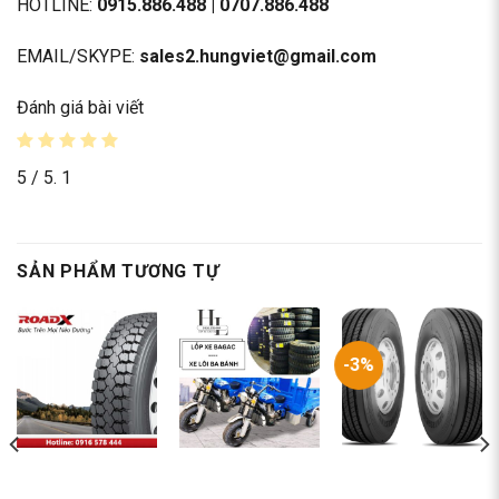
HOTLINE:
0915.886.488
|
0707.886.488
EMAIL/SKYPE:
sales2.hungviet@gmail.com
Đánh giá bài viết
5
/ 5.
1
SẢN PHẨM TƯƠNG TỰ
-3%