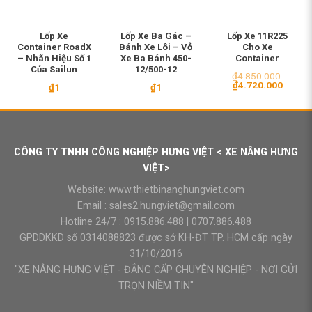
Lốp Xe
Lốp Xe Ba Gác –
Lốp Xe 11R225
Container RoadX
Bánh Xe Lôi – Vỏ
Cho Xe
– Nhãn Hiệu Số 1
Xe Ba Bánh 450-
Container
Của Sailun
12/500-12
₫
4.850.000
Giá
Giá
₫
4.720.000
₫
1
₫
1
gốc
hiện
là:
tại
₫4.850.000.
là:
₫4.720
CÔNG TY TNHH CÔNG NGHIỆP HƯNG VIỆT < XE NÂNG HƯNG
VIỆT>
Website:
www.thietbinanghungviet.com
Email :
sales2.hungviet@gmail.com
Hotline 24/7 :
0915.886.488
|
0707.886.488
GPDDKKD số 0314088823 được sở KH-ĐT TP. HCM cấp ngày
31/10/2016
"XE NÂNG HƯNG VIỆT - ĐẲNG CẤP CHUYÊN NGHIỆP - NƠI GỬI
TRỌN NIỀM TIN"