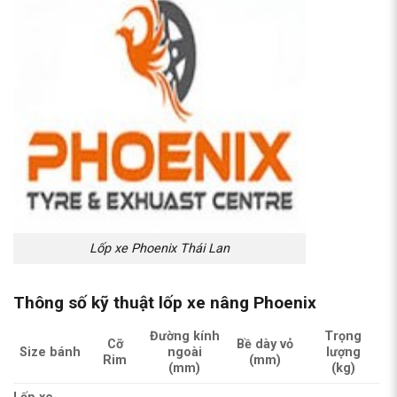
Lốp xe Phoenix Thái Lan
Thông số kỹ thuật lốp xe nâng Phoenix
Đường kính
Trọng
Cỡ
Bề dày vỏ
Size bánh
ngoài
lượng
Rim
(mm)
(mm)
(kg)