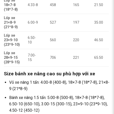
Lốp xe
18×7-8
4.33-8
458
165
21.50
(18*7-8)
Lốp xe
21×8-9
6.00-9
527
197
35.00
(21*8-9)
Lốp xe
6.50-
23×9-10
560
220
46.50
10
(23*9-10)
Lốp xe
7.00-
28×9-15
706
221
65.50
15
(28*9-15)
Size bánh xe nâng cao su phù hợp với xe
Vỏ xe nâng 1 tấn: 4.00-8 (400-8), 18×7-8 (18*7-8), 21×8-
9 (21*8-9)
Bánh xe nâng 1.5 tấn: 5.00-8 (500-8), 18×7-8 (18*7-8),
6.50-10 (650-10), 3.00-15 (300-15), 23×9-10 (23*9-10),
4.50-12 (450-12)