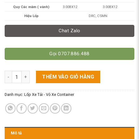
Quy Các mâm ( vành)
3.00BX12
3.00BX12
Hiệu Lốp
DRC, CSMN
Chat Zalo
Gọi 0707.886.488
Lốp Xe Ba Gác – Bánh Xe Lôi – Vỏ Xe Ba Bánh 450-12/500-12 số
THÊM VÀO GIỎ HÀNG
Danh mục:
Lốp Xe Tải - Vỏ Xe Container
Mô tả