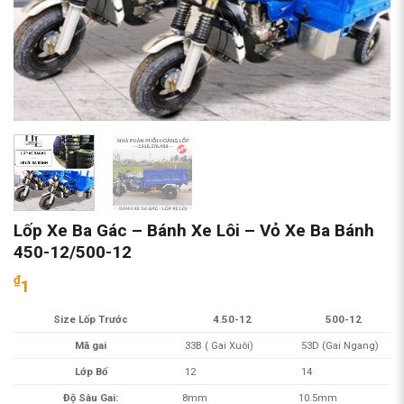
Lốp Xe Ba Gác – Bánh Xe Lôi – Vỏ Xe Ba Bánh
450-12/500-12
₫
1
Size Lốp Trước
4.50-12
500-12
Mã gai
33B ( Gai Xuôi)
53D (Gai Ngang)
Lớp Bố
12
14
Độ Sâu Gai:
8mm
10.5mm