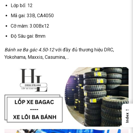
Lớp bố: 12
Mã gai: 33B, CA4050
Cỡ mâm: 3.00Bx12
Độ Sâu gai: 8mm
Bánh xe Ba gác
4.50-12
với đầy đủ thương hiệu DRC,
Yokohama, Maxxis, Casumina,…
←
Index