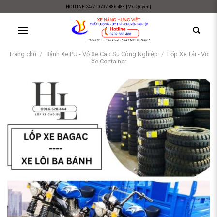
Skip
HOTLINE 24/7 : 0707.886.488 [Ms Quyên]
to
content
Trang chủ
/
Bánh Xe PU - Vỏ Xe Cao Su Công Nghiệp
/
Lốp Xe Tải - Vỏ
Xe Container