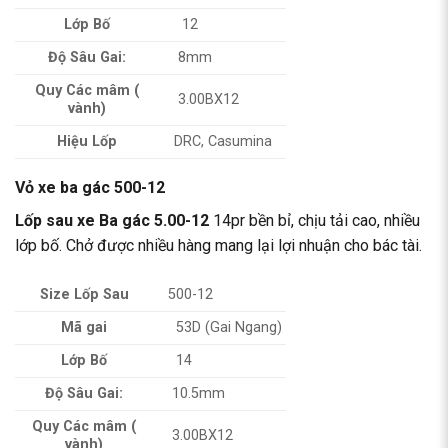
Lớp Bố
12
Độ Sâu Gai:
8mm
Quy Các mâm (
3.00BX12
vành)
Hiệu Lốp
DRC, Casumina
Vỏ xe ba gác 500-12
Lốp sau xe Ba gác 5.00-12
14pr bền bỉ, chịu tải cao, nhiều
lớp bố. Chở được nhiều hàng mang lại lợi nhuận cho bác tài.
Size Lốp Sau
500-12
Mã gai
53D (Gai Ngang)
Lớp Bố
14
Độ Sâu Gai:
10.5mm
Quy Các mâm (
3.00BX12
vành)