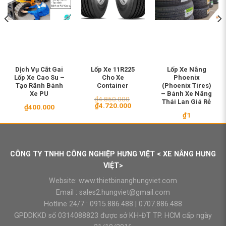
Dịch Vụ Cắt Gai
Lốp Xe 11R225
Lốp Xe Nâng
Lốp Xe Cao Su –
Cho Xe
Phoenix
Tạo Rãnh Bánh
Container
(Phoenix Tires)
Xe PU
– Bánh Xe Nâng
₫
4.850.000
Thái Lan Giá Rẻ
Giá
Giá
₫
4.720.000
₫
400.000
gốc
hiện
₫
1
là:
tại
₫4.850.000.
là:
₫4.720.000.
CÔNG TY TNHH CÔNG NGHIỆP HƯNG VIỆT < XE NÂNG HƯNG
VIỆT>
Website:
www.thietbinanghungviet.com
Email :
sales2.hungviet@gmail.com
Hotline 24/7 :
0915.886.488
|
0707.886.488
GPDDKKD số 0314088823 được sở KH-ĐT TP. HCM cấp ngày