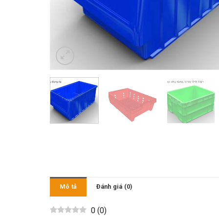
Mô tả
Đánh giá (0)
0
(
0
)