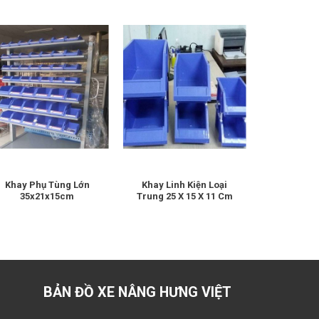
Khay Phụ Tùng Lớn
Khay Linh Kiện Loại
Thùng Nh
35x21x15cm
Trung 25 X 15 X 11 Cm
610x4
BẢN ĐỒ XE NÂNG HƯNG VIỆT