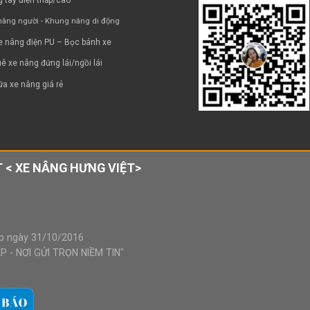
âng người - Khung nâng di động
e nâng điện PU – Bọc bánh xe
ê xe nâng đứng lái/ngồi lái
a xe nâng giá rẻ
 < XE NÂNG HƯNG VIỆT>
p ngày 31/10/2016
 - NƠI GỬI TRỌN NIỀM TIN"