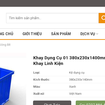
Assign a menu in Theme Option
Tìm
kiếm:
NG CHỦ
GIỚI THIỆU
SẢN PHẨM
DỊCH VỤ
Sóng Bít
Khay Dụng Cụ 01 380x230x1400m
Khay Linh Kiện
Loại:
Kệ dụng cụ
Kích thước:
380x230x140mm
Màu:
Xanh
Xuất xứ:
Việt Nam
Chat Zalo
Gọi 0707.886.