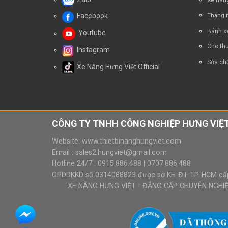
Facebook
Thang n
Bánh x
Youtube
Cho thu
Instagram
Sửa chữ
Xe Nâng Hưng Việt Official
CÔNG TY TNHH CÔNG NGHIỆP HƯNG VIỆT
Website:
www.thietbinanghungviet.com
Email :
sales2.hungviet@gmail.com
Hotline 24/7 :
0915.886.488
|
0707.886.488
GPDDKKD số 0314088823 được sở KH-ĐT TP. HCM cấ
"XE NÂNG HƯNG VIỆT - ĐẲNG CẤP CHUYÊN NGHIỆP