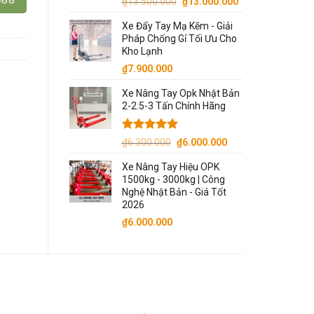
Giá
Giá
₫
13.500.000
₫
13.000.000
gốc
hiện
Xe Đẩy Tay Mạ Kẽm - Giải
là:
tại
Pháp Chống Gỉ Tối Ưu Cho
₫13.500.000.
là:
Kho Lạnh
₫13.000.000.
₫
7.900.000
Xe Nâng Tay Opk Nhật Bản
2-2.5-3 Tấn Chính Hãng
Được xếp
Giá
Giá
₫
6.300.000
₫
6.000.000
hạng
5.00
gốc
hiện
5 sao
Xe Nâng Tay Hiệu OPK
là:
tại
1500kg - 3000kg | Công
₫6.300.000.
là:
Nghệ Nhật Bản - Giá Tốt
₫6.000.000.
2026
₫
6.000.000