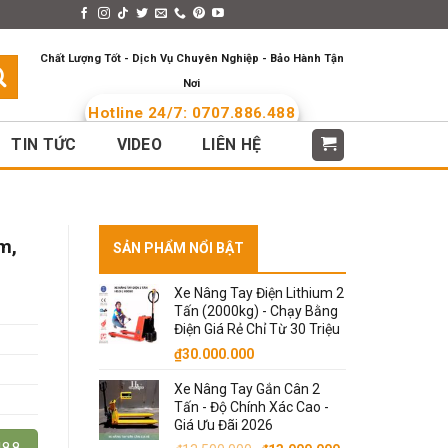
s > Menus
Languages
Chất Lượng Tốt - Dịch Vụ Chuyên Nghiệp - Bảo Hành Tận
Nơi
Hotline 24/7: 0707.886.488
TIN TỨC
VIDEO
LIÊN HỆ
m,
SẢN PHẨM NỔI BẬT
Xe Nâng Tay Điện Lithium 2
Tấn (2000kg) - Chạy Bằng
Điện Giá Rẻ Chỉ Từ 30 Triệu
₫
30.000.000
Xe Nâng Tay Gắn Cân 2
Tấn - Độ Chính Xác Cao -
Giá Ưu Đãi 2026
488