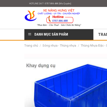
Skip
HOTLINE 24/7 : 0707.886.488 [Ms Quyên]
to
content
DANH MỤC SẢN PHẨM
TRA
Trang chủ
/
Sóng nhựa - Thùng nhựa
/
Thùng Nhựa Đặc - 