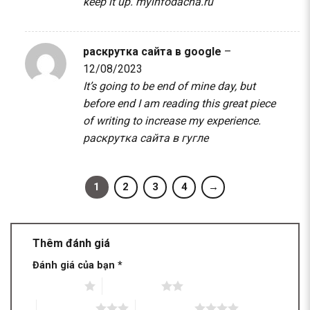
keep it up.
myinfodacha.ru
раскрутка сайта в google
–
12/08/2023
It’s going to be end of mine day, but
before end I am reading this great piece
of writing to increase my experience.
раскрутка сайта в гугле
1
2
3
4
→
Thêm đánh giá
Đánh giá của bạn
*
1 trên 5 sao
2 trên 5 sao
3 trên 5 sao
4 trên 5 sao