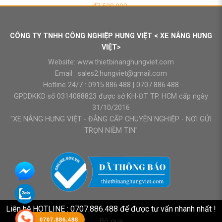
₫
7.500.000
Giá
Giá
₫
7.000.000
gốc
hiện
là:
tại
₫7.500.000.
là:
CÔNG TY TNHH CÔNG NGHIỆP HƯNG VIỆT < XE NÂNG HƯNG
₫7.000.000.
VIỆT>
Website:
www.thietbinanghungviet.com
Email :
sales2.hungviet@gmail.com
Hotline 24/7 :
0915.886.488
|
0707.886.488
GPDDKKD số 0314088823 được sở KH-ĐT TP. HCM cấp ngày
31/10/2016
"XE NÂNG HƯNG VIỆT - ĐẲNG CẤP CHUYÊN NGHIỆP - NƠI GỬI
TRỌN NIỀM TIN"
Liên hệ HOTLINE : 0707.886.488 để được tư vấn nhanh nhất !
0707.886.488
Bỏ qua