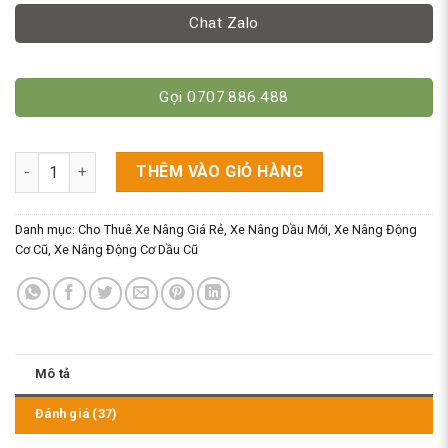
Chat Zalo
Gọi 0707.886.488
CHO THUÊ XE NÂNG DẦU GIÁ RẺ số lượng
THÊM VÀO GIỎ HÀNG
Danh mục:
Cho Thuê Xe Nâng Giá Rẻ
,
Xe Nâng Dầu Mới
,
Xe Nâng Động
Cơ Cũ
,
Xe Nâng Động Cơ Dầu Cũ
Mô tả
Đánh giá (37)