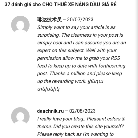
37 đánh giá cho
CHO THUÊ XE NÂNG DẦU GIÁ RẺ
琳达技术员
–
30/07/2023
Simply want to say your article is as
surprising. The clearness in your post is
simply cool and i can assume you are an
expert on this subject. Well with your
permission allow me to grab your RSS
feed to keep up to date with forthcoming
post. Thanks a million and please keep
up the rewarding work.
լինդա
տեխնիկ
daachnik.ru
–
02/08/2023
I really love your blog.. Pleasant colors &
theme. Did you create this site yourself?
Please reply back as I’m wanting to