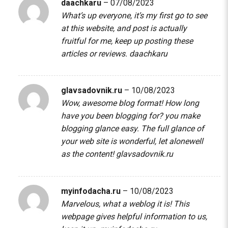
daachkaru
–
07/08/2023
What’s up everyone, it’s my first go to see
at this website, and post is actually
fruitful for me, keep up posting these
articles or reviews.
daachkaru
glavsadovnik.ru
–
10/08/2023
Wow, awesome blog format! How long
have you been blogging for? you make
blogging glance easy. The full glance of
your web site is wonderful, let alonewell
as the content!
glavsadovnik.ru
myinfodacha.ru
–
10/08/2023
Marvelous, what a weblog it is! This
webpage gives helpful information to us,