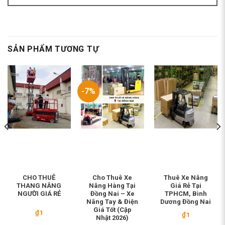
SẢN PHẨM TƯƠNG TỰ
-7%
CHO THUÊ
Cho Thuê Xe
Thuê Xe Nâng
THANG NÂNG
Nâng Hàng Tại
Giá Rẻ Tại
NGƯỜI GIÁ RẺ
Đồng Nai – Xe
TPHCM, Bình
Nâng Tay & Điện
Dương Đồng Nai
Giá Tốt (Cập
₫
1
₫
1
Nhật 2026)