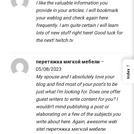
I like the valuable information you
provide in your articles. I will bookmark
your weblog and check again here
frequently. I am quite certain I will learn
lots of new stuff right here! Good luck for
the next!
twitch.tv
перетяжка мягкой мебели
–
←
05/08/2023
Index
My spouse and I absolutely love your
blog and find most of your post’s to be
just what I’m looking for. Does one offer
guest writers to write content for you? I
wouldn’t mind publishing a post or
elaborating on a few of the subjects you
write about here. Again, awesome web
site!
перетяжка мягкой мебели