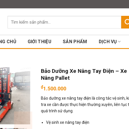
Assign a menu in Theme Option
Tìm
kiếm:
NG CHỦ
GIỚI THIỆU
SẢN PHẨM
DỊCH VỤ
Bảo Dưỡng Xe Nâng Tay Điện – Xe
Nâng Pallet
₫
1.500.000
Bảo dưỡng xe nâng tay điện là công tác vệ sinh, 
tra xe cần được thực hiện thường xuyên, liên tục 
quá trình sử dụng.
Vệ sinh xe nâng tay điện