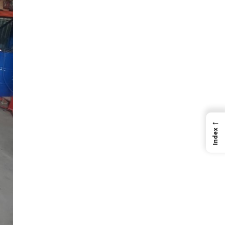
←
Index