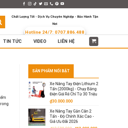
s > Menus
Languages
Chất Lượng Tốt - Dịch Vụ Chuyên Nghiệp - Bảo Hành Tận
Nơi
Hotline 24/7: 0707.886.488
TIN TỨC
VIDEO
LIÊN HỆ
SẢN PHẨM NỔI BẬT
Xe Nâng Tay Điện Lithium 2
Tấn (2000kg) - Chạy Bằng
Điện Giá Rẻ Chỉ Từ 30 Triệu
kiểm
₫
30.000.000
trong
Xe Nâng Tay Gắn Cân 2
Tấn - Độ Chính Xác Cao -
Giá Ưu Đãi 2026