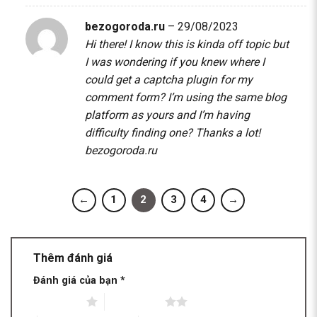
bezogoroda.ru
–
29/08/2023
Hi there! I know this is kinda off topic but
I was wondering if you knew where I
could get a captcha plugin for my
comment form? I’m using the same blog
platform as yours and I’m having
difficulty finding one? Thanks a lot!
bezogoroda.ru
←
1
2
3
4
→
Thêm đánh giá
Đánh giá của bạn
*
1 trên 5 sao
2 trên 5 sao