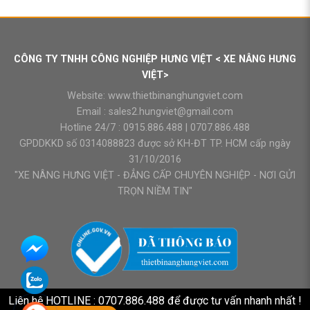
CÔNG TY TNHH CÔNG NGHIỆP HƯNG VIỆT < XE NÂNG HƯNG
VIỆT>
Website:
www.thietbinanghungviet.com
Email :
sales2.hungviet@gmail.com
Hotline 24/7 :
0915.886.488
|
0707.886.488
GPDDKKD số 0314088823 được sở KH-ĐT TP. HCM cấp ngày
31/10/2016
"XE NÂNG HƯNG VIỆT - ĐẲNG CẤP CHUYÊN NGHIỆP - NƠI GỬI
TRỌN NIỀM TIN"
Liên hệ HOTLINE : 0707.886.488 để được tư vấn nhanh nhất !