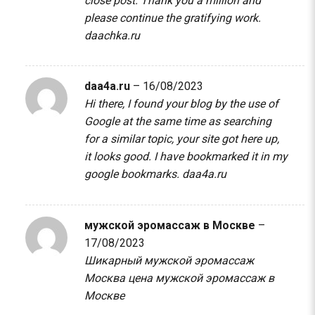
close post. Thank you a million and
please continue the gratifying work.
daachka.ru
daa4a.ru
–
16/08/2023
Hi there, I found your blog by the use of
Google at the same time as searching
for a similar topic, your site got here up,
it looks good. I have bookmarked it in my
google bookmarks.
daa4a.ru
мужской эромассаж в Москве
–
17/08/2023
Шикарный мужской эромассаж
Москва цена
мужской эромассаж в
Москве