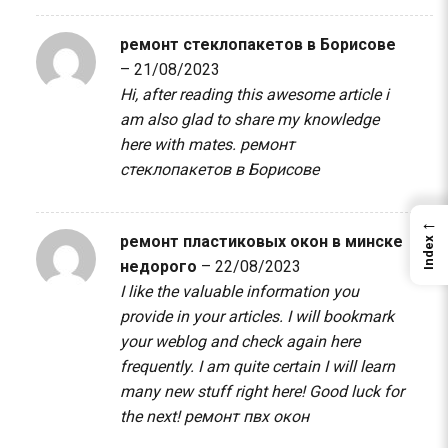
ремонт стеклопакетов в Борисове
–
21/08/2023
Hi, after reading this awesome article i
am also glad to share my knowledge
here with mates.
ремонт
стеклопакетов в Борисове
←
ремонт пластиковых окон в минске
Index
недорого
–
22/08/2023
I like the valuable information you
provide in your articles. I will bookmark
your weblog and check again here
frequently. I am quite certain I will learn
many new stuff right here! Good luck for
the next!
ремонт пвх окон