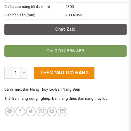
Chiều cao nâng tối đa (mm)
1300
Diện tích sàn (mm)
2000×850
Chat Zalo
Gọi 0707.886.488
Bàn Nâng Thủy Lực Cao 1M3 Tải 2 Tấn Gía Rẻ Tại TP.HCM số l
THÊM VÀO GIỎ HÀNG
Danh mục:
Bàn Nâng Thủy lực-Bàn Nâng Điện
Thẻ:
Bàn nâng công nghiệp
,
bàn nâng điện
,
Bàn nâng thủy lực