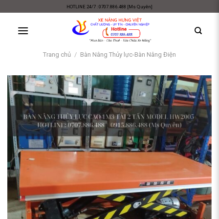
Skip
HOTLINE 24/7 : 0707.886.488 [Ms Quyên]
to
content
Trang chủ
/
Bàn Nâng Thủy lực-Bàn Nâng Điện