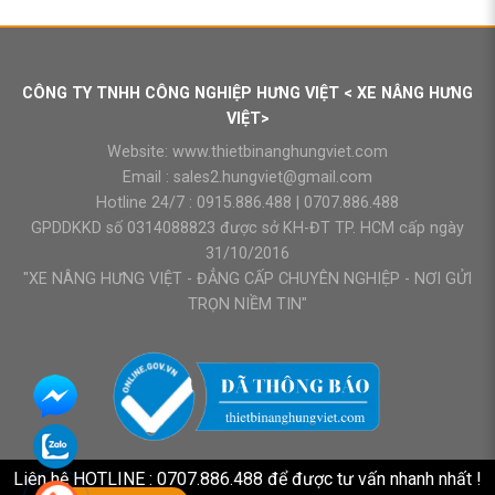
CÔNG TY TNHH CÔNG NGHIỆP HƯNG VIỆT < XE NÂNG HƯNG
VIỆT>
Website:
www.thietbinanghungviet.com
Email :
sales2.hungviet@gmail.com
Hotline 24/7 :
0915.886.488
|
0707.886.488
GPDDKKD số 0314088823 được sở KH-ĐT TP. HCM cấp ngày
31/10/2016
"XE NÂNG HƯNG VIỆT - ĐẲNG CẤP CHUYÊN NGHIỆP - NƠI GỬI
TRỌN NIỀM TIN"
Liên hệ HOTLINE : 0707.886.488 để được tư vấn nhanh nhất !