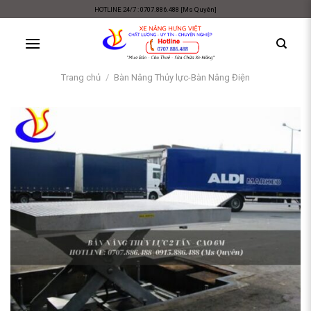
Skip
HOTLINE 24/7 : 0707.886.488 [Ms Quyên]
to
content
Trang chủ
/
Bàn Nâng Thủy lực-Bàn Nâng Điện