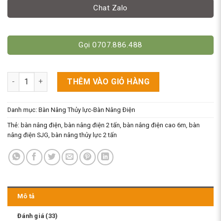
Chat Zalo
Gọi 0707.886.488
Bàn Nâng Thủy Lực 2 Tấn Cao 6M Model SJG2-6 số lượng
THÊM VÀO GIỎ HÀNG
Danh mục:
Bàn Nâng Thủy lực-Bàn Nâng Điện
Thẻ:
bàn nâng điện
,
bàn nâng điện 2 tấn
,
bàn nâng điện cao 6m
,
bàn
nâng điện SJG
,
bàn nâng thủy lực 2 tấn
Mô tả
Đánh giá (33)