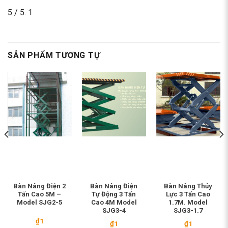
5
/ 5.
1
SẢN PHẨM TƯƠNG TỰ
Bàn Nâng Điện 2
Bàn Nâng Điện
Bàn Nâng Thủy
Tấn Cao 5M –
Tự Động 3 Tấn
Lực 3 Tấn Cao
Model SJG2-5
Cao 4M Model
1.7M. Model
SJG3-4
SJG3-1.7
₫
1
₫
1
₫
1