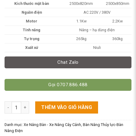
Kích thước mặt bàn
2500x820mm
2500x850mm
Nguồn điện
AC 220V / 380V
Motor
1.1Kw
2.2Kw
Tính năng
Nâng – hạ dùng điện
Tự trọng
265kg
360kg
Xuất xứ
Niuli
Chat Zalo
Gọi 0707.886.488
Bàn Nâng Hạ Thủy Lực Điện 2000kg/4000kg Cao 1m. Model SJG
THÊM VÀO GIỎ HÀNG
Danh mục:
Xe Nâng Bàn - Xe Nâng Cây Cảnh
,
Bàn Nâng Thủy lực-Bàn
Nâng Điện