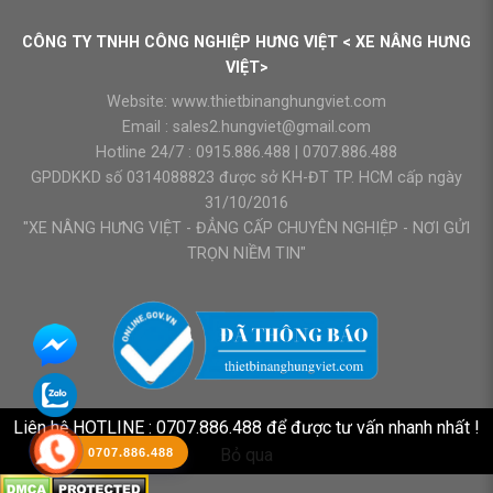
CÔNG TY TNHH CÔNG NGHIỆP HƯNG VIỆT < XE NÂNG HƯNG
VIỆT>
Website:
www.thietbinanghungviet.com
Email :
sales2.hungviet@gmail.com
Hotline 24/7 :
0915.886.488
|
0707.886.488
GPDDKKD số 0314088823 được sở KH-ĐT TP. HCM cấp ngày
31/10/2016
"XE NÂNG HƯNG VIỆT - ĐẲNG CẤP CHUYÊN NGHIỆP - NƠI GỬI
TRỌN NIỀM TIN"
Liên hệ HOTLINE : 0707.886.488 để được tư vấn nhanh nhất !
Bỏ qua
0707.886.488