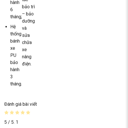
hành
bảo trì
6
– bảo
tháng;
dưỡng
Hệ
và
thống
sửa
bánh
chữa
xe
xe
PU
nâng
bảo
điện.
hành
3
tháng.
Đánh giá bài viết
5
/ 5.
1