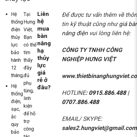
Liên
Hệ
Tại
Để được tư vấn thêm về thô
hệ
thống
Hưng
tin kỹ thuật cũng như
giá bà
mua
điện
Việt,
nâng điện
vui lòng liên hệ:
bàn
thủy
Bạn
nâng
lực
có thể
CÔNG TY TNHH CÔNG
hạ
bảo
tìm
thủy
NGHIỆP HƯNG VIỆT
hành
thấy
lực
12
đầy
giá
www.thietbinanghungviet.c
tháng;
đủ
rẻ ở
phụ
Hệ
đâu?
tùng,
HOTLINE
:
0915.886.488
|
thống
linh
điện,
0707.886.488
kiện
sạc,
để hỗ
ắc
EMAIL/ SKYPE:
trợ
quy
sales2.hungviet@gmail.com
công
bảo
tác