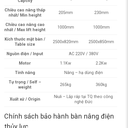
Capcity
Chiều cao nâng thấp
205mm
230mm
nhất/ Min height
Chiều cao nâng cao
1000mm
1000mm
nhất / Max lift height
Kích thước mặt bàn /
2500x820mm
2500x850mm
Table size
Nguồn điện / Input
AC 220V / 380V
Motor
1.1Kw
2.2Kw
Tính năng
Nâng – hạ dùng điện
Tự trọng / Self –
265kg
360kg
weight
Niuli – Lắp ráp tại TQ theo công
Xuất xứ / Origin
nghệ Đức
Chính sách bảo hành bàn nâng điện
thủy lực