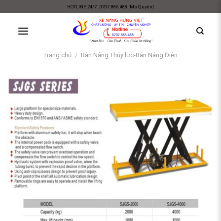
Skip
HOTLINE 24/7 : 0707.886.488 [Ms Quyên]
to
content
Trang chủ
/
Bàn Nâng Thủy lực-Bàn Nâng Điện