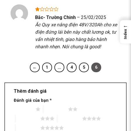
Được
Bắc- Trường Chinh
–
25/02/2025
xếp
Ắc Quy xe nâng điện 48V/320Ah cho xe
←
hạng
1
Index
điện đứng lái bên này chất lương ok, tư
5
vấn nhiệt tình, giao hàng bảo hành
sao
nhanh nhẹn. Nói chung là good!
←
1
…
4
5
6
Thêm đánh giá
Đánh giá của bạn
*
1 trên 5 sao
2 trên 5 sao
3 trên 5 sao
4 trên 5 sao
5 trên 5 sao