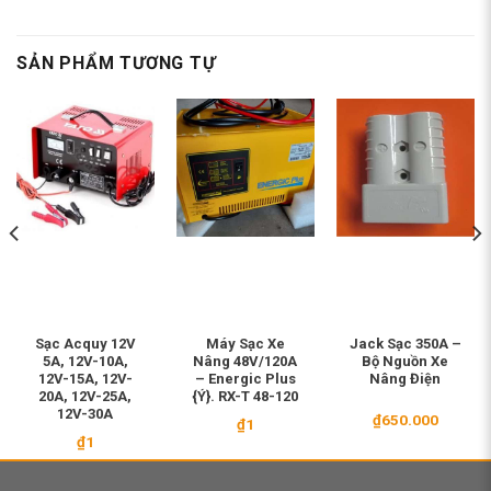
SẢN PHẨM TƯƠNG TỰ
Sạc Acquy 12V
Máy Sạc Xe
Jack Sạc 350A –
5A, 12V-10A,
Nâng 48V/120A
Bộ Nguồn Xe
12V-15A, 12V-
– Energic Plus
Nâng Điện
20A, 12V-25A,
{Ý}. RX-T 48-120
12V-30A
₫
650.000
₫
1
₫
1