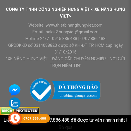
CÔNG TY TNHH CÔNG NGHIỆP HƯNG VIỆT < XE NÂNG HƯNG
VIỆT>
Website:
www.thietbinanghungviet.com
Email :
sales2.hungviet@gmail.com
Hotline 24/7 :
0915.886.488
|
0707.886.488
GPDDKKD số 0314088823 được sở KH-ĐT TP. HCM cấp ngày
31/10/2016
"XE NÂNG HƯNG VIỆT - ĐẲNG CẤP CHUYÊN NGHIỆP - NƠI GỬI
TRỌN NIỀM TIN"
0707.886.488
Liên hệ HOTLINE : 0707.886.488 để được tư vấn nhanh nhất !
Bỏ qua