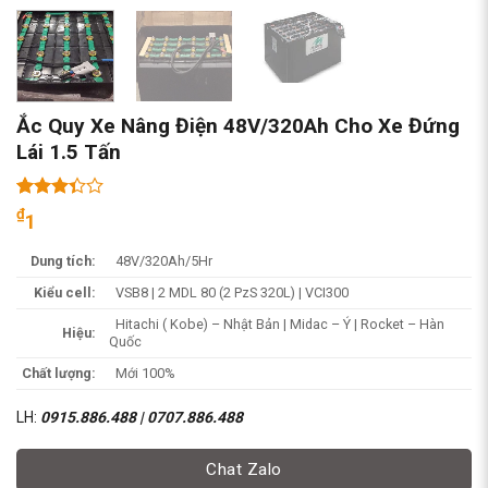
Ắc Quy Xe Nâng Điện 48V/320Ah Cho Xe Đứng
Lái 1.5 Tấn
3.31
16
₫
1
trên 5
dựa
Dung tích:
48V/320Ah/5Hr
trên
đánh
Kiểu cell:
VSB8 | 2 MDL 80 (2 PzS 320L) | VCI300
giá
Hitachi ( Kobe) – Nhật Bản | Midac – Ý | Rocket – Hàn
Hiệu:
Quốc
Chất lượng:
Mới 100%
LH:
0915.886.488 | 0707.886.488
Chat Zalo