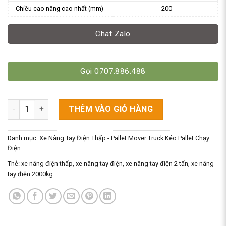
Chiều cao nâng cao nhất (mm)
200
Chat Zalo
Gọi 0707.886.488
Xe Nâng Tay Điện 2000Kg Model CBD-20N Hiệu Niuli số lượng
THÊM VÀO GIỎ HÀNG
Danh mục:
Xe Nâng Tay Điện Thấp - Pallet Mover Truck Kéo Pallet Chạy
Điện
Thẻ:
xe nâng điện thấp
,
xe nâng tay điện
,
xe nâng tay điện 2 tấn
,
xe nâng
tay điện 2000kg