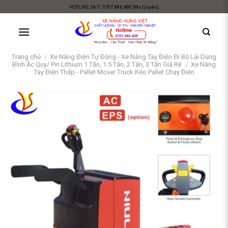
Skip
HOTLINE 24/7 : 0707.886.488 [Ms Quyên]
to
content
Trang chủ
/
Xe Nâng Điện Tự Động - Xe Nâng Tay Điện Đi Bộ Lái Dùng
Bình Ắc Quy/ Pin Lithium 1 Tấn, 1.5 Tấn, 2 Tấn, 3 Tấn Giá Rẻ
/
Xe Nâng
Tay Điện Thấp - Pallet Mover Truck Kéo Pallet Chạy Điện