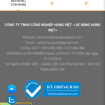
SES10/35 (
₫
1
₫
1
CTD10/35)
₫
1
CÔNG TY TNHH CÔNG NGHIỆP HƯNG VIỆT < XE NÂNG HƯNG
VIỆT>
Website:
www.thietbinanghungviet.com
Email :
sales2.hungviet@gmail.com
Hotline 24/7 :
0915.886.488
|
0707.886.488
GPDDKKD số 0314088823 được sở KH-ĐT TP. HCM cấp ngày
31/10/2016
"XE NÂNG HƯNG VIỆT - ĐẲNG CẤP CHUYÊN NGHIỆP - NƠI GỬI
TRỌN NIỀM TIN"