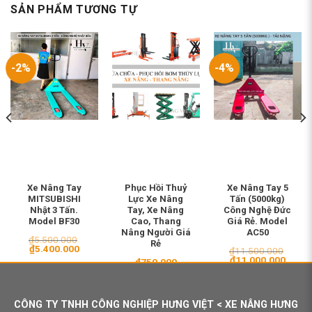
SẢN PHẨM TƯƠNG TỰ
-2%
-4%
Xe Nâng Tay
Phục Hồi Thuỷ
Xe Nâng Tay 5
MITSUBISHI
Lực Xe Nâng
Tấn (5000kg)
Nhật 3 Tấn.
Tay, Xe Nâng
Công Nghệ Đức
Model BF30
Cao, Thang
Giá Rẻ. Model
Nâng Người Giá
AC50
₫
5.500.000
Rẻ
Giá
Giá
₫
5.400.000
₫
11.500.000
gốc
hiện
Giá
Giá
₫
11.000.000
₫
750.000
là:
tại
gốc
hiện
₫5.500.000.
là:
là:
tại
₫5.400.000.
₫11.500.000.
là:
₫11.0
CÔNG TY TNHH CÔNG NGHIỆP HƯNG VIỆT < XE NÂNG HƯNG