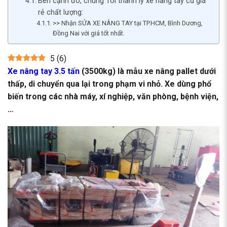
Bên cạnh đó, chúng Tôi thanh lý xe nâng tay cũ giá
rẻ chất lượng:
>> Nhận SỬA XE NÂNG TAY tại TP.HCM, Bình Dương,
Đồng Nai với giá tốt nhất.
5
(
6
)
Xe nâng tay 3.5 tấn
(3500kg) là mẫu xe nâng pallet dưới
thấp, di chuyển qua lại trong phạm vi nhỏ. Xe dùng phổ
biến trong các nhà máy, xí nghiệp, văn phòng, bệnh viện,
…