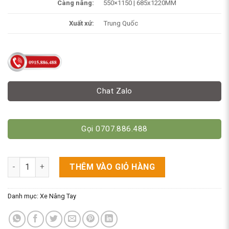
Càng nâng:
550×1150 | 685x1220MM
Xuất xứ:
Trung Quốc
Chat Zalo
Gọi 0707.886.488
Xe Nâng Tay 3.5 Tấn (3500kg) -Tải Nặng số lượng
THÊM VÀO GIỎ HÀNG
Danh mục:
Xe Nâng Tay