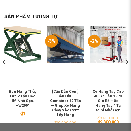
SẢN PHẨM TƯƠNG TỰ
-3%
-2%
Bàn Nâng Thủy
[Cầu Dẫn Cont]
Xe Nâng Tay Cao
Lực 2 Tấn Cao
Sàn Chui
400kg Lên 1.5M
1M Nhỏ Gọn.
Container 12 Tấn
Giá Rẻ – Xe
HW2001
– Giúp Xe Nâng
Nâng Tay 4 Tạ
Chạy Vào Cont
Mini Nhỏ Gọn
₫
1
Lấy Hàng
₫
9.500.000
Giá
Giá
₫
9.300.000
₫
90.000.000
gốc
hiện
Giá
Giá
₫
87.000.000
là:
tại
gốc
hiện