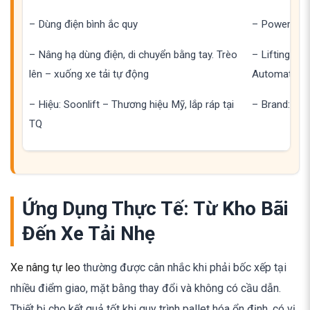
– Dùng điện bình ắc quy
– Powered b
– Nâng hạ dùng điện, di chuyển bằng tay. Trèo
– Lifting an
lên – xuống xe tải tự động
Automaticall
– Hiệu: Soonlift – Thương hiệu Mỹ, lắp ráp tại
– Brand: Soo
TQ
Ứng Dụng Thực Tế: Từ Kho Bãi
Đến Xe Tải Nhẹ
Xe nâng tự leo
thường được cân nhắc khi phải bốc xếp tại
nhiều điểm giao, mặt bằng thay đổi và không có cầu dẫn.
Thiết bị cho kết quả tốt khi quy trình pallet hóa ổn định, có vị