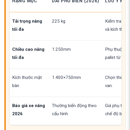
HẠNG MỤC
DẢI PHỔ BIẾN (2026)
LƯU Ý KHI
Tải trọng nâng
225 kg
Kiểm tra tải 
tối đa
và kích thước
Chiều cao nâng
1.250mm
Phụ thuộc ch
tối đa
pallet từ nền
Kích thước mặt
1.400×750mm
Chọn theo kíc
bàn
van.
Báo giá xe nâng
Thường biến động theo
Giá phụ thuộc
2026
cấu hình
chế độ bảo h