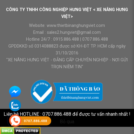
₫9.500.000.
là:
là:
tại
₫9.300
₫90.000.000.
là:
CÔNG TY TNHH CÔNG NGHIỆP HƯNG VIỆT < XE NÂNG HƯNG
₫87.000.000.
VIỆT>
Website:
www.thietbinanghungviet.com
Email :
sales2.hungviet@gmail.com
Hotline 24/7 :
0915.886.488
|
0707.886.488
GPDDKKD số 0314088823 được sở KH-ĐT TP. HCM cấp ngày
31/10/2016
"XE NÂNG HƯNG VIỆT - ĐẲNG CẤP CHUYÊN NGHIỆP - NƠI GỬI
TRỌN NIỀM TIN"
Liên hệ HOTLINE : 0707.886.488 để được tư vấn nhanh nhất !
Bỏ qua
0707.886.488