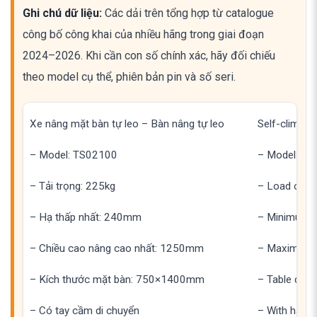
Ghi chú dữ liệu:
Các dải trên tổng hợp từ catalogue
công bố công khai của nhiều hãng trong giai đoạn
2024–2026. Khi cần con số chính xác, hãy đối chiếu
theo model cụ thể, phiên bản pin và số seri.
Xe nâng mặt bàn tự leo – Bàn nâng tự leo
Self-climbing
– Model: TS02100
– Model: T
– Tải trọng: 225kg
– Load capa
– Hạ thấp nhất: 240mm
– Minimum l
– Chiều cao nâng cao nhất: 1250mm
– Maximum l
– Kích thước mặt bàn: 750×1400mm
– Table di
– Có tay cầm di chuyển
– With hand