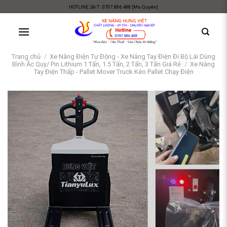
Skip
HOTLINE 24/7 : 0707.886.488 [Ms Quyên]
to
content
Trang chủ
/
Xe Nâng Điện Tự Động - Xe Nâng Tay Điện Đi Bộ Lái Dùng
Bình Ắc Quy/ Pin Lithium 1 Tấn, 1.5 Tấn, 2 Tấn, 3 Tấn Giá Rẻ
/
Xe Nâng
Tay Điện Thấp - Pallet Mover Truck Kéo Pallet Chạy Điện