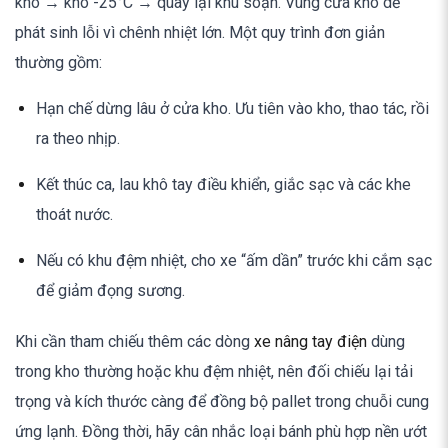
kho → kho -25°C → quay lại khu soạn. Vùng cửa kho dễ
phát sinh lỗi vì chênh nhiệt lớn. Một quy trình đơn giản
thường gồm:
Hạn chế dừng lâu ở cửa kho. Ưu tiên vào kho, thao tác, rồi
ra theo nhịp.
Kết thúc ca, lau khô tay điều khiển, giắc sạc và các khe
thoát nước.
Nếu có khu đệm nhiệt, cho xe “ấm dần” trước khi cắm sạc
để giảm đọng sương.
Khi cần tham chiếu thêm các dòng
xe nâng tay điện
dùng
trong kho thường hoặc khu đệm nhiệt, nên đối chiếu lại tải
trọng và kích thước càng để đồng bộ pallet trong chuỗi cung
ứng lạnh. Đồng thời, hãy cân nhắc loại bánh phù hợp nền ướt