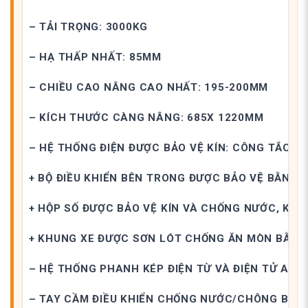
– TẢI TRỌNG: 3000KG
– HẠ THẤP NHẤT: 85MM
– CHIỀU CAO NÂNG CAO NHẤT: 195-200MM
– KÍCH THƯỚC CÀNG NÂNG: 685X 1220MM
– HỆ THỐNG ĐIỆN ĐƯỢC BẢO VỆ KÍN: CÔNG TẮC T
+ BỘ ĐIỀU KHIỂN BÊN TRONG ĐƯỢC BẢO VỆ BẰNG 
+ HỘP SỐ ĐƯỢC BẢO VỆ KÍN VÀ CHỐNG NƯỚC, KÉO
+ KHUNG XE ĐƯỢC SƠN LÓT CHỐNG ĂN MÒN BẰNG Đ
– HỆ THỐNG PHANH KÉP ĐIỆN TỪ VÀ ĐIỆN TỬ AN 
– TAY CẦM ĐIỀU KHIỂN CHỐNG NƯỚC/CHÔNG BỤI