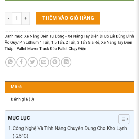
Xe Nâng Điện Kho Lạnh 3 Tấn Tianyulux TYA30CS (-25°C) số lư
THÊM VÀO GIỎ HÀNG
Danh mục:
Xe Nâng Điện Tự Động - Xe Nâng Tay Điện Đi Bộ Lái Dùng Bình
Ắc Quy/ Pin Lithium 1 Tấn, 1.5 Tấn, 2 Tấn, 3 Tấn Giá Rẻ
,
Xe Nâng Tay Điện
Thấp - Pallet Mover Truck Kéo Pallet Chạy Điện
Mô tả
Đánh giá (0)
MỤC LỤC
Công Nghệ Và Tính Năng Chuyên Dụng Cho Kho Lạnh
(-25°C)