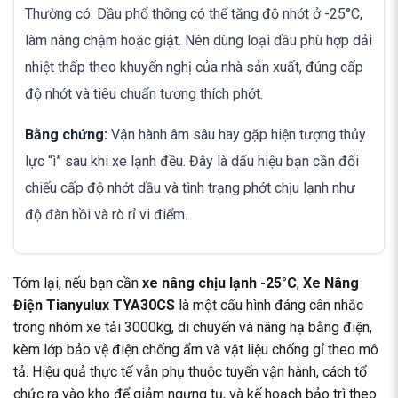
Thường có. Dầu phổ thông có thể tăng độ nhớt ở -25°C,
làm nâng chậm hoặc giật. Nên dùng loại dầu phù hợp dải
nhiệt thấp theo khuyến nghị của nhà sản xuất, đúng cấp
độ nhớt và tiêu chuẩn tương thích phớt.
Bằng chứng:
Vận hành âm sâu hay gặp hiện tượng thủy
lực “ì” sau khi xe lạnh đều. Đây là dấu hiệu bạn cần đối
chiếu cấp độ nhớt dầu và tình trạng phớt chịu lạnh như
độ đàn hồi và rò rỉ vi điểm.
Tóm lại, nếu bạn cần
xe nâng chịu lạnh -25°C
,
Xe Nâng
Điện Tianyulux TYA30CS
là một cấu hình đáng cân nhắc
trong nhóm xe tải 3000kg, di chuyển và nâng hạ bằng điện,
kèm lớp bảo vệ điện chống ẩm và vật liệu chống gỉ theo mô
tả. Hiệu quả thực tế vẫn phụ thuộc tuyến vận hành, cách tổ
chức ra vào kho để giảm ngưng tụ, và kế hoạch bảo trì theo