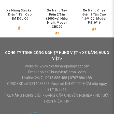
Xe Nâng Stacker
Xe Nâng Tay
Xe Nâng Chạy
Điện 1 Tấn Cao
Điện 2 Tấn
Điện 1 Tấn Cao
3M Đức Cũ
(2000kg) Hiệu
1.6M Cũ. Model
Niuli. Model
PS10/16
CBD20
₫
1
₫
1
₫
1
CÔNG TY TNHH CÔNG NGHIỆP HƯNG VIỆT < XE NÂNG HƯNG
VIỆT>
Website:
www.thietbinanghungviet.com
Email :
sales2.hungviet@gmail.com
Hotline 24/7 :
0915.886.488
|
0707.886.488
GPDDKKD số 0314088823 được sở KH-ĐT TP. HCM cấp ngày
31/10/2016
"XE NÂNG HƯNG VIỆT - ĐẲNG CẤP CHUYÊN NGHIỆP - NƠI GỬI
TRỌN NIỀM TIN"