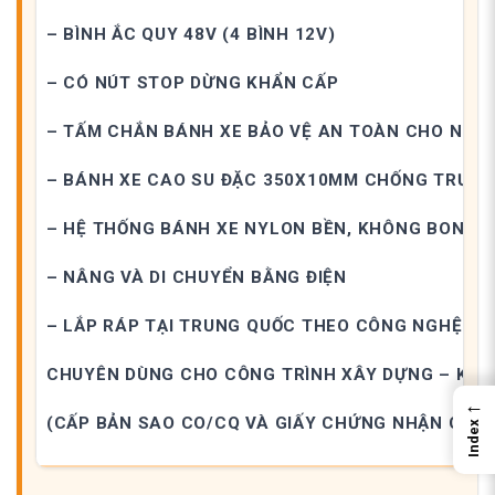
– BÌNH ẮC QUY 48V (4 BÌNH 12V)
– CÓ NÚT STOP DỪNG KHẨN CẤP
– TẤM CHẮN BÁNH XE BẢO VỆ AN TOÀN CHO NGƯ
– BÁNH XE CAO SU ĐẶC 350X10MM CHỐNG TRƯỢT
– HỆ THỐNG BÁNH XE NYLON BỀN, KHÔNG BONG B
– NÂNG VÀ DI CHUYỂN BẰNG ĐIỆN
– LẮP RÁP TẠI TRUNG QUỐC THEO CÔNG NGHỆ ĐỨ
CHUYÊN DÙNG CHO CÔNG TRÌNH XÂY DỰNG – KHO L
←
(CẤP BẢN SAO CO/CQ VÀ GIẤY CHỨNG NHẬN CHẤT
Index