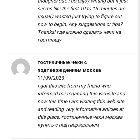
thoughts out. I do enjoy writing but it just
seems like the first 10 to 15 minutes are
usually wasted just trying to figure out
how to begin. Any suggestions or tips?
Thanks!
где можно сделать чеки на
гостиницу
гостиничные чеки с
подтверждением москва
–
11/09/2023
I got this site from my friend who
informed me regarding this website and
now this time I am visiting this web site
and reading very informative articles at
this place.
гостиничные чеки москва
купить с подтверждением