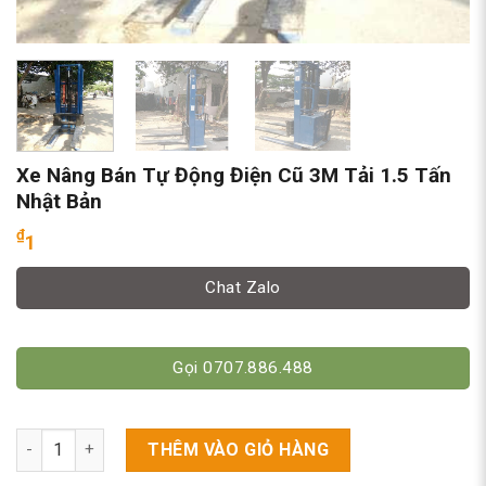
Xe Nâng Bán Tự Động Điện Cũ 3M Tải 1.5 Tấn
Nhật Bản
₫
1
Chat Zalo
Gọi 0707.886.488
Xe Nâng Bán Tự Động Điện Cũ 3M Tải 1.5 Tấn Nhật Bản số lượ
THÊM VÀO GIỎ HÀNG