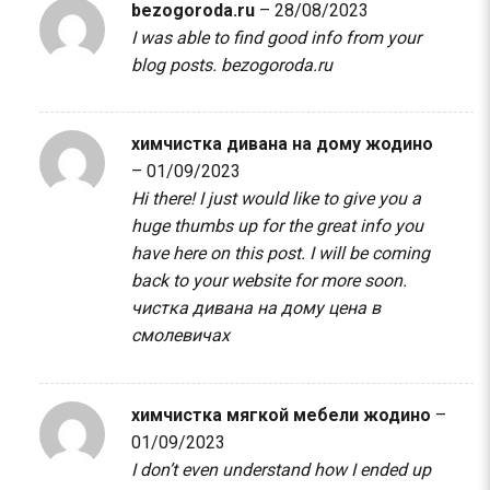
bezogoroda.ru
–
28/08/2023
I was able to find good info from your
blog posts.
bezogoroda.ru
химчистка дивана на дому жодино
–
01/09/2023
Hi there! I just would like to give you a
huge thumbs up for the great info you
have here on this post. I will be coming
back to your website for more soon.
чистка дивана на дому цена в
смолевичах
химчистка мягкой мебели жодино
–
01/09/2023
I don’t even understand how I ended up