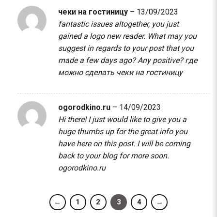
чеки на гостиницу
–
13/09/2023
fantastic issues altogether, you just
gained a logo new reader. What may you
suggest in regards to your post that you
made a few days ago? Any positive?
где
можно сделать чеки на гостиницу
ogorodkino.ru
–
14/09/2023
Hi there! I just would like to give you a
huge thumbs up for the great info you
have here on this post. I will be coming
back to your blog for more soon.
ogorodkino.ru
←
1
2
3
4
→