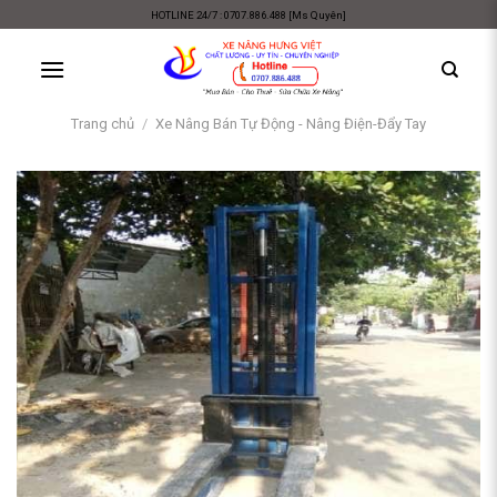
Skip
HOTLINE 24/7 : 0707.886.488 [Ms Quyên]
to
content
Trang chủ
/
Xe Nâng Bán Tự Động - Nâng Điện-Đẩy Tay