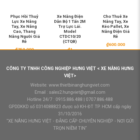
Phục Hồi Thuỷ
Xe Nâng Điện
Cho Thuê Xe
Lực Xe Nâng
Dẫn Bộ 1 Tấn 2M
Nâng Tay, Xe
Tay, Xe Nâng
Trợ Lực Lái.
Kéo Pallet, Xe
Cao, Thang
Model
Nâng Điện Giá
Nâng Người Giá
CTDC10/20
Rẻ
Rẻ
(CTQB)
₫
600.000
₫
750.000
₫
1
CÔNG TY TNHH CÔNG NGHIỆP HƯNG VIỆT < XE NÂNG HƯNG
VIỆT>
Website:
www.thietbinanghungviet.com
Email :
sales2.hungviet@gmail.com
Hotline 24/7 :
0915.886.488
|
0707.886.488
GPDDKKD số 0314088823 được sở KH-ĐT TP. HCM cấp ngày
31/10/2016
"XE NÂNG HƯNG VIỆT - ĐẲNG CẤP CHUYÊN NGHIỆP - NƠI GỬI
TRỌN NIỀM TIN"