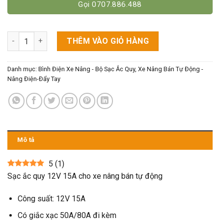
Gọi 0707.886.488
Sạc Ắc Quy 12V 15A Cho Xe Nâng Bán Tự Động số lượng
THÊM VÀO GIỎ HÀNG
Danh mục:
Bình Điện Xe Nâng - Bộ Sạc Ắc Quy
,
Xe Nâng Bán Tự Động -
Nâng Điện-Đẩy Tay
Mô tả
5
(
1
)
Sạc ắc quy 12V 15A cho xe nâng bán tự động
Công suất: 12V 15A
Có giắc xạc 50A/80A đi kèm