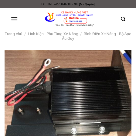
Skip
HOTLINE 24/7 : 0707.886.488 [Ms Quyên]
to
content
Trang chủ
/
Linh Kiện - Phụ Tùng Xe Nâng
/
Bình Điện Xe Nâng - Bộ Sạc
Ắc Quy