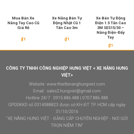
Mua Bán Xe
Xe Nâng Bán Tự
Xe Bán Tự Động
Nâng Tay Cao Cũ
Động Nhật Cũ 1
Điện 1.5 Tấn Cao
Giá Rẻ
Tấn Cao 3m
3M SES15/30 –
Nâng Điện-Đẩy
Tay
₫
1
₫
1
₫
1
CÔNG TY TNHH CÔNG NGHIỆP HƯNG VIỆT < XE NÂNG HƯNG
VIỆT>
Website:
www.thietbinanghungviet.com
Email :
sales2.hungviet@gmail.com
Hotline 24/7 :
0915.886.488
|
0707.886.488
GPDDKKD số 0314088823 được sở KH-ĐT TP. HCM cấp ngày
31/10/2016
"XE NÂNG HƯNG VIỆT - ĐẲNG CẤP CHUYÊN NGHIỆP - NƠI GỬI
TRỌN NIỀM TIN"