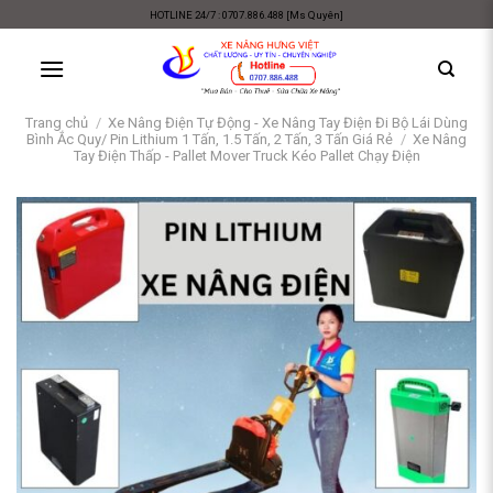
Skip
HOTLINE 24/7 : 0707.886.488 [Ms Quyên]
to
content
Trang chủ
/
Xe Nâng Điện Tự Động - Xe Nâng Tay Điện Đi Bộ Lái Dùng
Bình Ắc Quy/ Pin Lithium 1 Tấn, 1.5 Tấn, 2 Tấn, 3 Tấn Giá Rẻ
/
Xe Nâng
Tay Điện Thấp - Pallet Mover Truck Kéo Pallet Chạy Điện