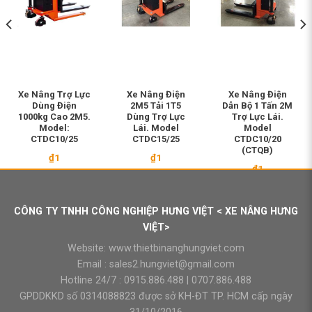
Xe Nâng Trợ Lực
Xe Nâng Điện
Xe Nâng Điện
Dùng Điện
2M5 Tải 1T5
Dẫn Bộ 1 Tấn 2M
1000kg Cao 2M5.
Dùng Trợ Lực
Trợ Lực Lái.
Model:
Lái. Model
Model
CTDC10/25
CTDC15/25
CTDC10/20
(CTQB)
₫
1
₫
1
₫
1
CÔNG TY TNHH CÔNG NGHIỆP HƯNG VIỆT < XE NÂNG HƯNG
VIỆT>
Website:
www.thietbinanghungviet.com
Email :
sales2.hungviet@gmail.com
Hotline 24/7 :
0915.886.488
|
0707.886.488
GPDDKKD số 0314088823 được sở KH-ĐT TP. HCM cấp ngày