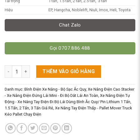
Tải trọng
1 tấn, 1.5 tấn, 2 tấn, 2.5 tấn, 3 tấn
Hiệu
EP, Hangcha, Noblelift, Niuli, Imox, Heli, Toyota
Chat Zalo
Gọi 0707.886.488
10 Loại Pin Lithium Xe Nâng Tay Điện Thấp/Cao Stacker - Bình
THÊM VÀO GIỎ HÀNG
Danh mục:
Bình Điện Xe Nâng - Bộ Sạc Ắc Quy
,
Xe Nâng Điện Cao Stacker
- Xe Nâng Điện Đứng Lái Mini - Đi Bộ Dắt Lái An Toàn
,
Xe Nâng Điện Tự
Động - Xe Nâng Tay Điện Đi Bộ Lái Dùng Bình Ắc Quy/ Pin Lithium 1 Tấn,
1.5 Tấn, 2 Tấn, 3 Tấn Giá Rẻ
,
Xe Nâng Tay Điện Thấp - Pallet Mover Truck
Kéo Pallet Chạy Điện