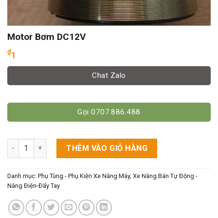
Motor Bơm DC12V
₫
1
Chat Zalo
Gọi 0707.886.488
Motor Bơm DC12V số lượng
THÊM VÀO GIỎ HÀNG
Danh mục:
Phụ Tùng - Phụ Kiện Xe Nâng Máy
,
Xe Nâng Bán Tự Động -
Nâng Điện-Đẩy Tay