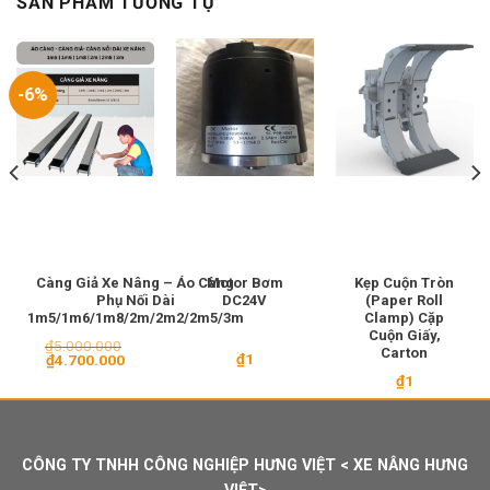
SẢN PHẨM TƯƠNG TỰ
-6%
Càng Giả Xe Nâng – Áo Càng
Motor Bơm
Kẹp Cuộn Tròn
Phụ Nối Dài
DC24V
(Paper Roll
1m5/1m6/1m8/2m/2m2/2m5/3m
Clamp) Cặp
Cuộn Giấy,
₫
5.000.000
Carton
₫
1
Giá
Giá
₫
4.700.000
gốc
hiện
₫
1
là:
tại
₫5.000.000.
là:
₫4.700.000.
CÔNG TY TNHH CÔNG NGHIỆP HƯNG VIỆT < XE NÂNG HƯNG