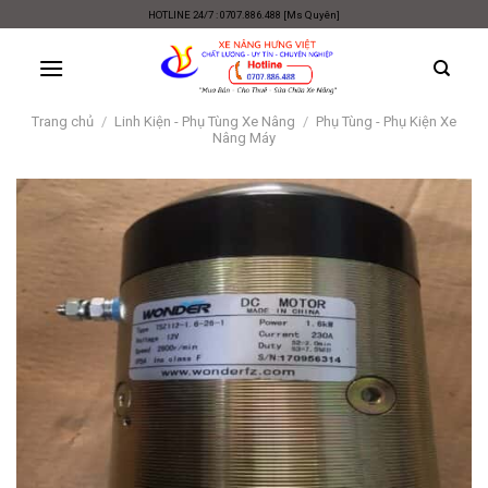
Skip
HOTLINE 24/7 : 0707.886.488 [Ms Quyên]
to
content
Trang chủ
/
Linh Kiện - Phụ Tùng Xe Nâng
/
Phụ Tùng - Phụ Kiện Xe
Nâng Máy