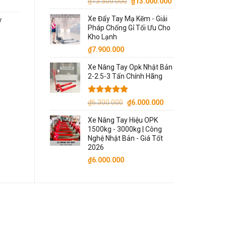
Giá
Giá
₫
13.500.000
₫
13.000.000
gốc
hiện
Xe Đẩy Tay Mạ Kẽm - Giải
y
là:
tại
Pháp Chống Gỉ Tối Ưu Cho
₫13.500.000.
là:
Kho Lạnh
₫13.000.000.
₫
7.900.000
Xe Nâng Tay Opk Nhật Bản
2-2.5-3 Tấn Chính Hãng
Được xếp
Giá
Giá
₫
6.300.000
₫
6.000.000
hạng
5.00
gốc
hiện
5 sao
Xe Nâng Tay Hiệu OPK
là:
tại
1500kg - 3000kg | Công
₫6.300.000.
là:
Nghệ Nhật Bản - Giá Tốt
₫6.000.000.
2026
₫
6.000.000