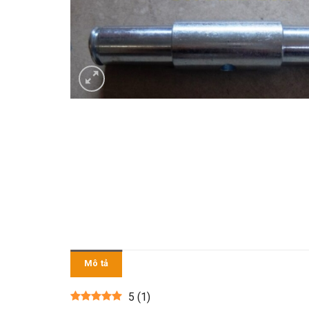
Mô tả
5
(
1
)