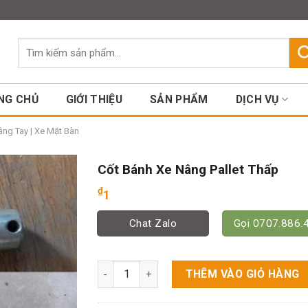
Assign a menu in Theme Option
Tìm
kiếm:
NG CHỦ
GIỚI THIỆU
SẢN PHẨM
DỊCH VỤ
ng Tay | Xe Mặt Bàn
Cốt Bánh Xe Nâng Pallet Thấp
₫
1
Chat Zalo
Gọi 0707.886.
Cốt Bánh Xe Nâng Pallet Thấp số lượng
THÊM VÀO GIỎ HÀNG