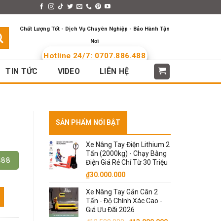
s > Menus
Languages
Chất Lượng Tốt - Dịch Vụ Chuyên Nghiệp - Bảo Hành Tận
Nơi
Hotline 24/7: 0707.886.488
TIN TỨC
VIDEO
LIÊN HỆ
SẢN PHẨM NỔI BẬT
Xe Nâng Tay Điện Lithium 2
Tấn (2000kg) - Chạy Bằng
488
Điện Giá Rẻ Chỉ Từ 30 Triệu
₫
30.000.000
Xe Nâng Tay Gắn Cân 2
Tấn - Độ Chính Xác Cao -
Giá Ưu Đãi 2026