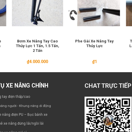
e
Bơm Xe Nâng Tay Cao
Phe Gài Xe Nâng Tay
T
n
Thủy Lực 1 Tấn, 1.5 Tấn,
Thủy Lực
L
2 Tấn
₫
4.000.000
₫
1
VỤ XE NÂNG CHÍNH
CHAT TRỰC TIẾP
 tay điện thấp/cao
âng người - Khung nâng di động
e nâng điện PU – Bọc bánh xe
ê xe nâng đứng lái/ngồi lái