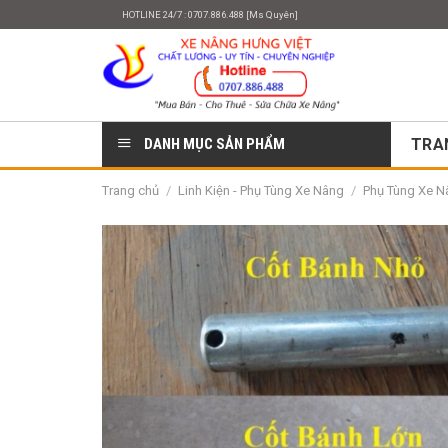
Skip
HOTLINE 24/7 : 0707.886.488 [Ms Quyên]
to
content
DANH MỤC SẢN PHẨM
TRA
Trang chủ
/
Linh Kiện - Phụ Tùng Xe Nâng
/
Phụ Tùng Xe Nâ