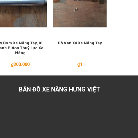
y Bơm Xe Nâng Tay, Xi
Bộ Van Xả Xe Nâng Tay
Bạc Đạn
anh Pitton Thuỷ Lực Xe
Nâng Tay
Nâng
₫
300.000
₫
1
₫
30
BẢN ĐỒ XE NÂNG HƯNG VIỆT