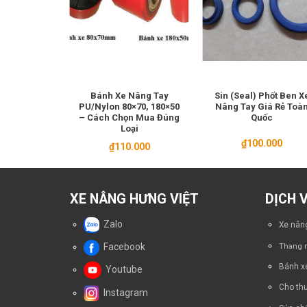
anh Truyền
Bánh Xe Nâng Tay
Sin (Seal) Phốt Ben X
ua Xe Nâng
PU/Nylon 80×70, 180×50
Nâng Tay Giá Rẻ Toà
y
– Cách Chọn Mua Đúng
Quốc
Loại
1
₫
100.000
₫
110.000
XE NÂNG HƯNG VIỆT
DỊCH 
Zalo
Xe nâng
Facebook
Thang n
Bánh x
Youtube
Cho thu
Instagram