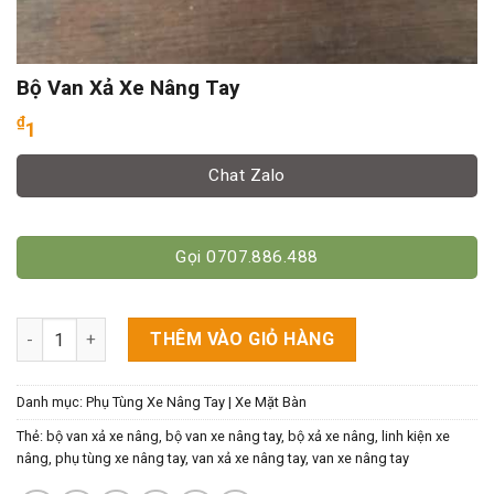
Bộ Van Xả Xe Nâng Tay
₫
1
Chat Zalo
Gọi 0707.886.488
Bộ Van Xả Xe Nâng Tay số lượng
THÊM VÀO GIỎ HÀNG
Danh mục:
Phụ Tùng Xe Nâng Tay | Xe Mặt Bàn
Thẻ:
bộ van xả xe nâng
,
bộ van xe nâng tay
,
bộ xả xe nâng
,
linh kiện xe
nâng
,
phụ tùng xe nâng tay
,
van xả xe nâng tay
,
van xe nâng tay