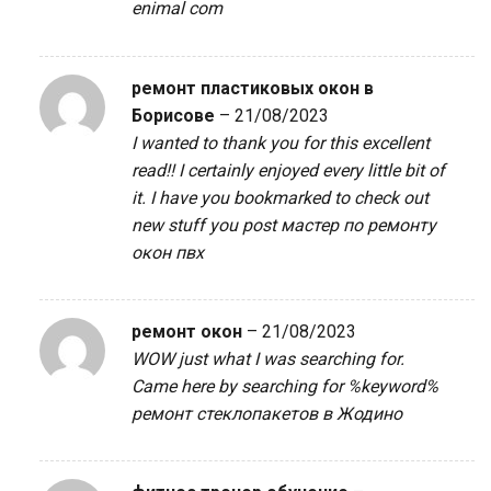
enimal com
ремонт пластиковых окон в
Борисове
–
21/08/2023
I wanted to thank you for this excellent
read!! I certainly enjoyed every little bit of
it. I have you bookmarked to check out
new stuff you post
мастер по ремонту
окон пвх
ремонт окон
–
21/08/2023
WOW just what I was searching for.
Came here by searching for %keyword%
ремонт стеклопакетов в Жодино