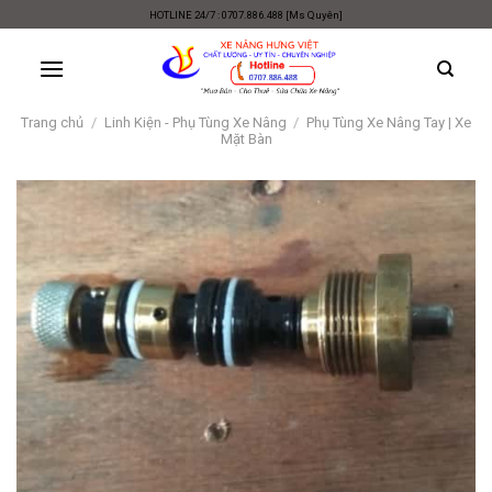
Skip
HOTLINE 24/7 : 0707.886.488 [Ms Quyên]
to
content
Trang chủ
/
Linh Kiện - Phụ Tùng Xe Nâng
/
Phụ Tùng Xe Nâng Tay | Xe
Mặt Bàn