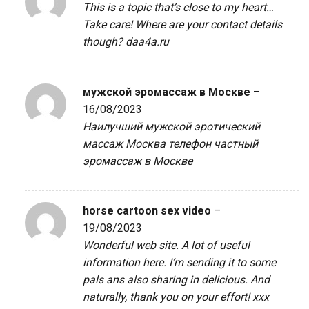
This is a topic that’s close to my heart…
Take care! Where are your contact details
though?
daa4a.ru
мужской эромассаж в Москве
–
16/08/2023
Наилучший мужской эротический
массаж Москва телефон
частный
эромассаж в Москве
horse cartoon sex video
–
19/08/2023
Wonderful web site. A lot of useful
information here. I’m sending it to some
pals ans also sharing in delicious. And
naturally, thank you on your effort!
xxx