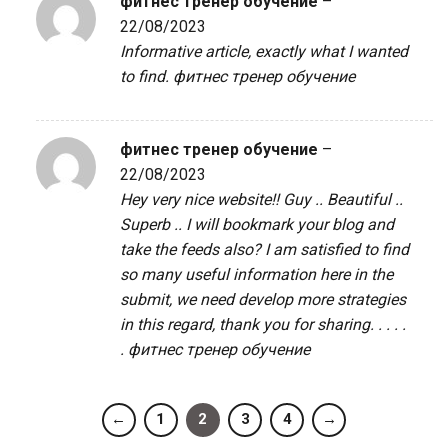
фитнес тренер обучение
–
22/08/2023
Informative article, exactly what I wanted
to find.
фитнес тренер обучение
фитнес тренер обучение
–
22/08/2023
Hey very nice website!! Guy .. Beautiful ..
Superb .. I will bookmark your blog and
take the feeds also? I am satisfied to find
so many useful information here in the
submit, we need develop more strategies
in this regard, thank you for sharing. . . . .
.
фитнес тренер обучение
←
1
2
3
4
→