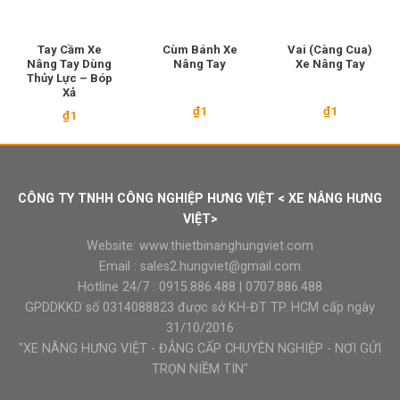
Tay Cầm Xe
Cùm Bánh Xe
Vai (Càng Cua)
Nâng Tay Dùng
Nâng Tay
Xe Nâng Tay
Thủy Lực – Bóp
Xả
₫
1
₫
1
₫
1
CÔNG TY TNHH CÔNG NGHIỆP HƯNG VIỆT < XE NÂNG HƯNG
VIỆT>
Website:
www.thietbinanghungviet.com
Email :
sales2.hungviet@gmail.com
Hotline 24/7 :
0915.886.488
|
0707.886.488
GPDDKKD số 0314088823 được sở KH-ĐT TP. HCM cấp ngày
31/10/2016
"XE NÂNG HƯNG VIỆT - ĐẲNG CẤP CHUYÊN NGHIỆP - NƠI GỬI
TRỌN NIỀM TIN"