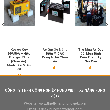
Xạc Ắc Quy
Ắc Quy Xe Nâng
Thu Mua Ắc Quy
24V/50A – Hiệu
Điện MIDAC
Cũ, Mua Bình
Energic PLus
Công Nghệ Châu
Điện Thanh Lý
{Châu Âu}.
Âu
Giá Cao
Model RX-M 24-
₫
1
₫
1
50
₫
1
CÔNG TY TNHH CÔNG NGHIỆP HƯNG VIỆT < XE NÂNG HƯNG
VIỆT>
Website:
www.thietbinanghungviet.com
Email :
sales2.hungviet@gmail.com