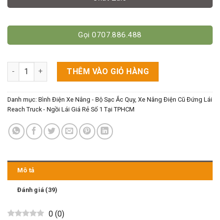
Gọi 0707.886.488
Bình Ắc Quy 48V/201Ah Cho Xe Nâng Điện Đứng Lái 1-1.5 Tấn 
THÊM VÀO GIỎ HÀNG
Danh mục:
Bình Điện Xe Nâng - Bộ Sạc Ắc Quy
,
Xe Nâng Điện Cũ Đứng Lái
Reach Truck - Ngồi Lái Giá Rẻ Số 1 Tại TPHCM
Mô tả
Đánh giá (39)
0
(
0
)