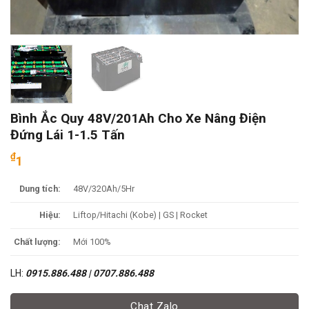
Bình Ắc Quy 48V/201Ah Cho Xe Nâng Điện
Đứng Lái 1-1.5 Tấn
₫
1
Dung tích:
48V/320Ah/5Hr
Hiệu:
Liftop/Hitachi (Kobe) | GS | Rocket
Chất lượng:
Mới 100%
LH:
0915.886.488 | 0707.886.488
Chat Zalo