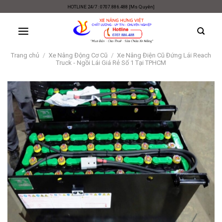
Skip
HOTLINE 24/7 : 0707.886.488 [Ms Quyên]
to
content
Trang chủ
/
Xe Nâng Động Cơ Cũ
/
Xe Nâng Điện Cũ Đứng Lái Reach
Truck - Ngồi Lái Giá Rẻ Số 1 Tại TPHCM