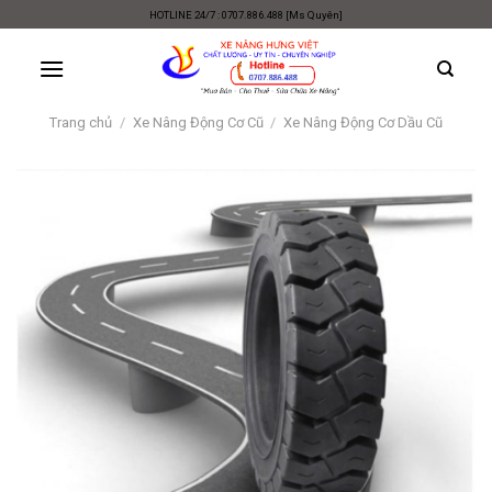
Skip
HOTLINE 24/7 : 0707.886.488 [Ms Quyên]
to
content
Trang chủ
/
Xe Nâng Động Cơ Cũ
/
Xe Nâng Động Cơ Dầu Cũ