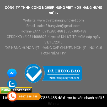
CÔNG TY TNHH CÔNG NGHIỆP HƯNG VIỆT < XE NÂNG HƯNG
VIỆT>
Website:
www.thietbinanghungviet.com
Email :
sales2.hungviet@gmail.com
Hotline 24/7 :
0915.886.488
|
0707.886.488
GPDDKKD số 0314088823 được sở KH-ĐT TP. HCM cấp ngày
31/10/2016
"XE NÂNG HƯNG VIỆT - ĐẲNG CẤP CHUYÊN NGHIỆP - NƠI GỬI
TRỌN NIỀM TIN"
0707.886.488
Liên hệ HOTLINE : 0707.886.488 để được tư vấn nhanh nhất !
Bỏ qua