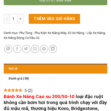
Gọi 0707.886.488
Bánh Xe Nâng Cao Su 200/50-10 Đặc Ruột số lượng
THÊM VÀO GIỎ HÀNG
Danh mục:
Phụ Tùng - Phụ Kiện Xe Nâng Máy
,
Vỏ Xe Nâng - Lốp Xe Nâng
,
Xe Nâng Động Cơ Dầu Cũ
Mô tả
Đánh giá (38)
5
(
2
)
Bánh Xe Nâng Cao su 200/50-10
loại đặc ruột
không cần bơm hơi trong quá trình chạy với đầy
đủ mẫu mã, thương hiệu Kovo, Bridgestone,