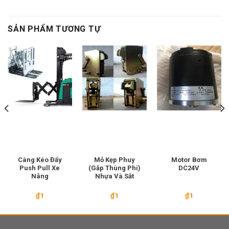
SẢN PHẨM TƯƠNG TỰ
Càng Kéo Đẩy
Mỏ Kẹp Phuy
Motor Bơm
Push Pull Xe
(Gắp Thùng Phi)
DC24V
Nâng
Nhựa Và Sắt
₫
1
₫
1
₫
1