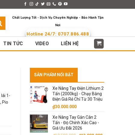
s > Menus
Languages
Chất Lượng Tốt - Dịch Vụ Chuyên Nghiệp - Bảo Hành Tận
Nơi
Hotline 24/7: 0707.886.488
TIN TỨC
VIDEO
LIÊN HỆ
SẢN PHẨM NỔI BẬT
Xe Nâng Tay Điện Lithium 2
Tấn (2000kg) - Chạy Bằng
lái 1-
Điện Giá Rẻ Chỉ Từ 30 Triệu
, Pio
₫
30.000.000
Xe Nâng Tay Gắn Cân 2
Tấn - Độ Chính Xác Cao -
Giá Ưu Đãi 2026