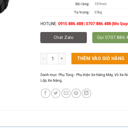
Độ rộng:
197mm
Tự trọng:
35kg
HOTLINE:
0915.886.488 | 0707.886.488 (Ms Quy
Chat Zalo
Gọi 0707.886.
Bánh Đặc Xe Nâng 21x8-9 số lượng
THÊM VÀO GIỎ HÀNG
Danh mục:
Phụ Tùng - Phụ Kiện Xe Nâng Máy
,
Vỏ Xe N
Lốp Xe Nâng