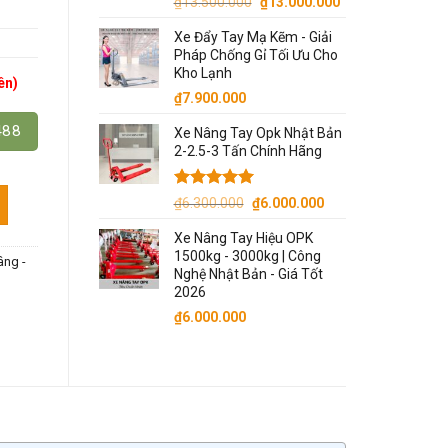
Giá
Giá
₫
13.500.000
₫
13.000.000
gốc
hiện
Xe Đẩy Tay Mạ Kẽm - Giải
là:
tại
Pháp Chống Gỉ Tối Ưu Cho
₫13.500.000.
là:
Kho Lạnh
ên)
₫13.000.000.
₫
7.900.000
488
Xe Nâng Tay Opk Nhật Bản
2-2.5-3 Tấn Chính Hãng
Được xếp
Giá
Giá
₫
6.300.000
₫
6.000.000
hạng
5.00
gốc
hiện
5 sao
Xe Nâng Tay Hiệu OPK
là:
tại
1500kg - 3000kg | Công
âng -
₫6.300.000.
là:
Nghệ Nhật Bản - Giá Tốt
₫6.000.000.
2026
₫
6.000.000