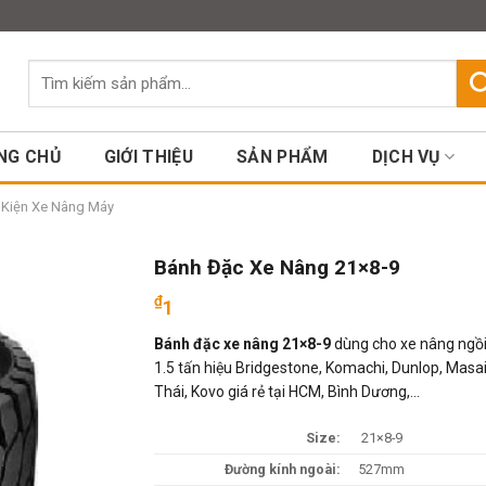
Assign a menu in Theme Option
Tìm
kiếm:
NG CHỦ
GIỚI THIỆU
SẢN PHẨM
DỊCH VỤ
ụ Kiện Xe Nâng Máy
Bánh Đặc Xe Nâng 21×8-9
₫
1
Bánh đặc xe nâng 21×8-9
dùng cho xe nâng ngồi 
1.5 tấn hiệu Bridgestone, Komachi, Dunlop, Masai
Thái, Kovo giá rẻ tại HCM, Bình Dương,…
Size:
21×8-9
Đường kính ngoài:
527mm