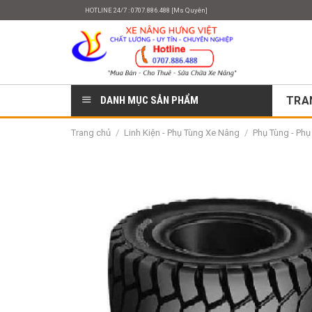
Skip
HOTLINE 24/7 : 0707.886.488 [Ms Quyên]
to
content
DANH MỤC SẢN PHẨM
TRA
Trang chủ
/
Linh Kiện - Phụ Tùng Xe Nâng
/
Phụ Tùng - Ph