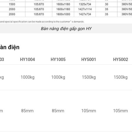
Bàn nâng điện gấp gọn HY
àn điện
03
HY1004
HY1005
HY5001
HY5002
kg
1000kg
1000kg
1500kg
1500kg
m
85mm
85mm
105mm
105mm