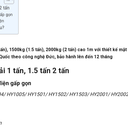
2 tấn
gấp gọn
ện
âu?
ấn), 1500kg (1.5 tấn), 2000kg (2 tấn) cao 1m với thiết kế mặt
ung Quốc theo công nghệ Đức, bảo hành lên đến 12 tháng
 1 tấn, 1.5 tấn 2 tấn
điện gấp gọn
04/ HY1005/ HY1501/ HY1502/ HY1503/ HY2001/ HY200
m