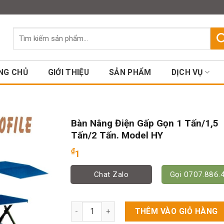
Assign a menu in Theme Option
Tìm
kiếm:
NG CHỦ
GIỚI THIỆU
SẢN PHẨM
DỊCH VỤ
Bàn Nâng Điện Gấp Gọn 1 Tấn/1,5
Tấn/2 Tấn. Model HY
₫
1
Chat Zalo
Gọi 0707.886.
Bàn Nâng Điện Gấp Gọn 1 Tấn/1,5 Tấn/2 Tấn
THÊM VÀO GIỎ HÀNG