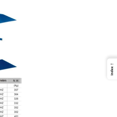
←
Index