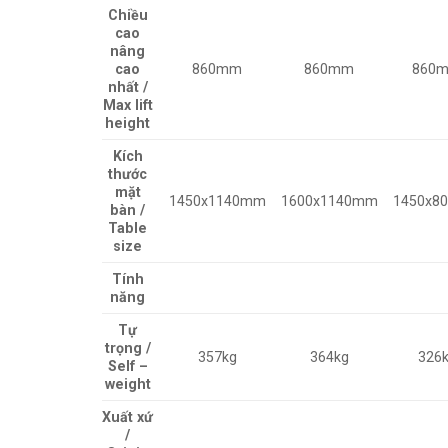
Chiều
cao
nâng
cao
860mm
860mm
860
nhất /
Max lift
height
Kích
thước
mặt
1450x1140mm
1600x1140mm
1450x8
bàn /
Table
size
Tính
năng
Tự
trọng /
357kg
364kg
326
Self –
weight
Xuất xứ
/