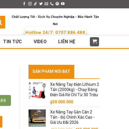
s > Menus
Languages
Chất Lượng Tốt - Dịch Vụ Chuyên Nghiệp - Bảo Hành Tận
Nơi
Hotline 24/7: 0707.886.488
TIN TỨC
VIDEO
LIÊN HỆ
SẢN PHẨM NỔI BẬT
Xe Nâng Tay Điện Lithium 2
Tấn (2000kg) - Chạy Bằng
Điện Giá Rẻ Chỉ Từ 30 Triệu
488
₫
30.000.000
Xe Nâng Tay Gắn Cân 2
Tấn - Độ Chính Xác Cao -
. Model HY số lượng
Giá Ưu Đãi 2026