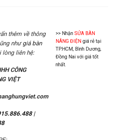
vấn thêm về thông
>> Nhận
SỬA BÀN
NÂNG ĐIỆN
giá rẻ tại
 cũng như
giá bàn
TP.HCM, Bình Dương,
 lòng liên hệ:
Đồng Nai với giá tốt
nhất.
NHH CÔNG
G VIỆT
nanghungviet.com
915.886.488
|
88
PE: