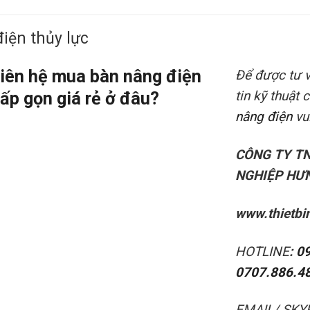
iện thủy lực
iên hệ mua bàn nâng điện
Để được tư 
ấp gọn giá rẻ ở đâu?
tin kỹ thuật
nâng điện
vui
CÔNG TY T
NGHIỆP HƯN
www.thietbi
HOTLINE
:
0
0707.886.4
EMAIL/ SKY