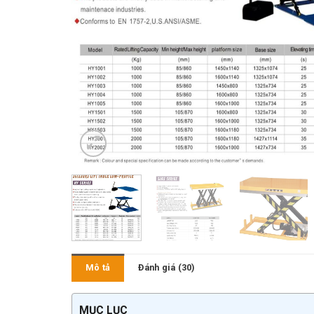
Mô tả
Đánh giá (30)
MỤC LỤC