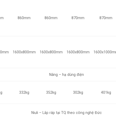
mm
860mm
860mm
870mm
870mm
00mm
1600x800mm
1600x800mm
1600x800mm
1600x1000
Nâng – hạ dùng điện
kg
332kg
352kg
302kg
401kg
Niuli – Lắp ráp tại TQ theo công nghệ Đức