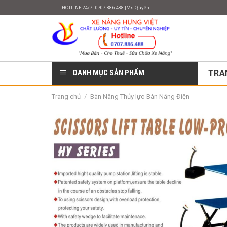
Skip
HOTLINE 24/7 : 0707.886.488 [Ms Quyên]
to
content
DANH MỤC SẢN PHẨM
TRA
Trang chủ
/
Bàn Nâng Thủy lực-Bàn Nâng Điện