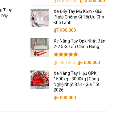
Giá
Giá
₫
13.500.000
₫
13.000.000
gốc
hiện
g Thủy
Xe Đẩy Tay Mạ Kẽm - Giải
là:
tại
-Đẩy
Pháp Chống Gỉ Tối Ưu Cho
₫13.500.000.
là:
Kho Lạnh
₫13.000.000.
₫
7.900.000
Xe Nâng Tay Opk Nhật Bản
2-2.5-3 Tấn Chính Hãng
Được xếp
Giá
Giá
₫
6.300.000
₫
6.000.000
hạng
5.00
gốc
hiện
5 sao
Xe Nâng Tay Hiệu OPK
là:
tại
1500kg - 3000kg | Công
₫6.300.000.
là:
Nghệ Nhật Bản - Giá Tốt
₫6.000.000.
2026
₫
6.000.000