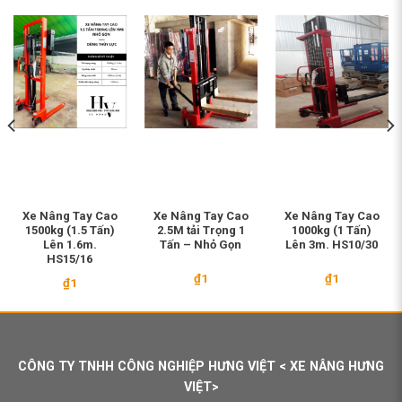
Xe Nâng Tay Cao
Xe Nâng Tay Cao
Xe Nâng Tay Cao
1500kg (1.5 Tấn)
2.5M tải Trọng 1
1000kg (1 Tấn)
Lên 1.6m.
Tấn – Nhỏ Gọn
Lên 3m. HS10/30
HS15/16
₫
1
₫
1
₫
1
00.000.
CÔNG TY TNHH CÔNG NGHIỆP HƯNG VIỆT < XE NÂNG HƯNG
VIỆT>