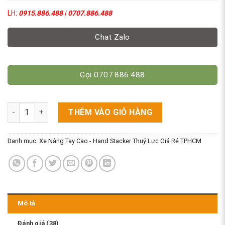
LH:
0915.886.488 | 0707.886.488
Chat Zalo
Gọi 0707.886.488
Xe Nâng Tay Chữ X 1.5 Tấn Trục Cắt Kéo. Model PTH15 số lượ
THÊM VÀO GIỎ HÀNG
Danh mục:
Xe Nâng Tay Cao - Hand Stacker Thuỷ Lực Giá Rẻ TPHCM
Mô tả
Đánh giá (38)