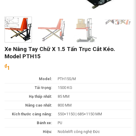
Xe Nâng Tay Chữ X 1.5 Tấn Trục Cắt Kéo.
Model PTH15
₫
1
Model:
PTH15S/M
Tải trọng:
1500 KG
Hạ thấp nhất:
85 MM
Nâng cao nhất:
800 MM
Kích thước càng nâng:
550×1150 | 685×1150 MM
Bánh xe:
PU
Hiệu:
Noblelift công nghệ Đức