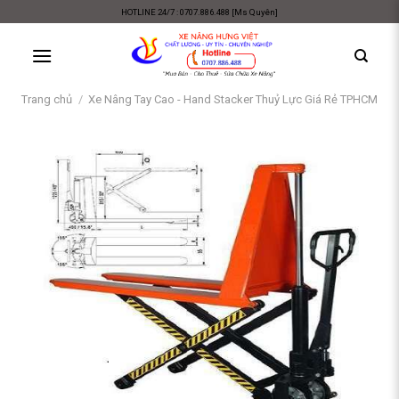
Skip
HOTLINE 24/7 : 0707.886.488 [Ms Quyên]
to
content
Trang chủ
/
Xe Nâng Tay Cao - Hand Stacker Thuỷ Lực Giá Rẻ TPHCM