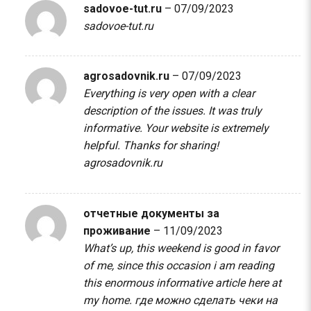
sadovoe-tut.ru
–
07/09/2023
sadovoe-tut.ru
agrosadovnik.ru
–
07/09/2023
Everything is very open with a clear
description of the issues. It was truly
informative. Your website is extremely
helpful. Thanks for sharing!
agrosadovnik.ru
отчетные документы за
проживание
–
11/09/2023
What’s up, this weekend is good in favor
of me, since this occasion i am reading
this enormous informative article here at
my home.
где можно сделать чеки на