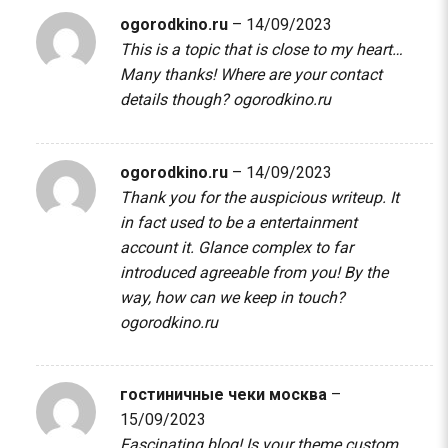
ogorodkino.ru
–
14/09/2023
This is a topic that is close to my heart…
Many thanks! Where are your contact
details though?
ogorodkino.ru
ogorodkino.ru
–
14/09/2023
Thank you for the auspicious writeup. It
in fact used to be a entertainment
account it. Glance complex to far
introduced agreeable from you! By the
way, how can we keep in touch?
ogorodkino.ru
гостиничные чеки москва
–
15/09/2023
Fascinating blog! Is your theme custom