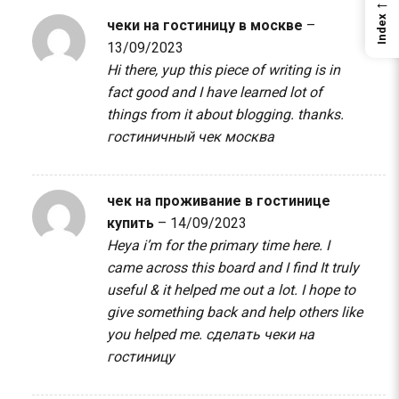
←
Index
чеки на гостиницу в москве
–
13/09/2023
Hi there, yup this piece of writing is in
fact good and I have learned lot of
things from it about blogging. thanks.
гостиничный чек москва
чек на проживание в гостинице
купить
–
14/09/2023
Heya i’m for the primary time here. I
came across this board and I find It truly
useful & it helped me out a lot. I hope to
give something back and help others like
you helped me.
сделать чеки на
гостиницу