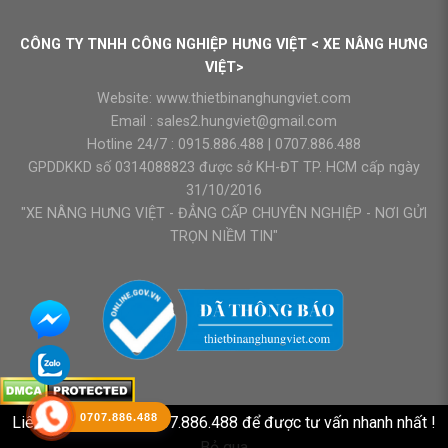
CÔNG TY TNHH CÔNG NGHIỆP HƯNG VIỆT < XE NÂNG HƯNG
VIỆT>
Website:
www.thietbinanghungviet.com
Email :
sales2.hungviet@gmail.com
Hotline 24/7 :
0915.886.488
|
0707.886.488
GPDDKKD số 0314088823 được sở KH-ĐT TP. HCM cấp ngày
31/10/2016
"XE NÂNG HƯNG VIỆT - ĐẲNG CẤP CHUYÊN NGHIỆP - NƠI GỬI
TRỌN NIỀM TIN"
0707.886.488
Liên hệ HOTLINE : 0707.886.488 để được tư vấn nhanh nhất !
Bỏ qua