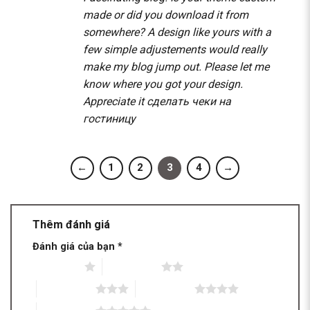
made or did you download it from
somewhere? A design like yours with a
few simple adjustements would really
make my blog jump out. Please let me
know where you got your design.
Appreciate it
сделать чеки на
гостиницу
←
1
2
3
4
→
Thêm đánh giá
Đánh giá của bạn
*
1 trên 5 sao
2 trên 5 sao
3 trên 5 sao
4 trên 5 sao