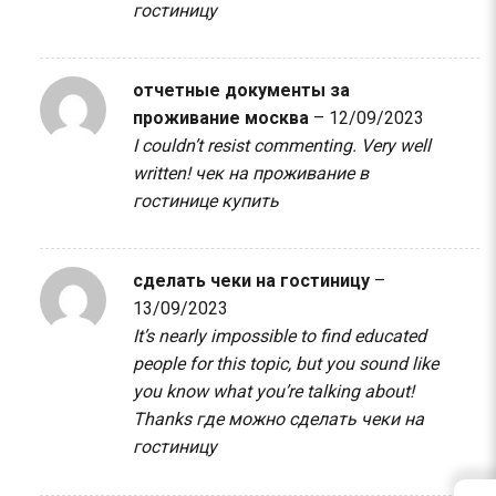
гостиницу
отчетные документы за
проживание москва
–
12/09/2023
I couldn’t resist commenting. Very well
written!
чек на проживание в
гостинице купить
сделать чеки на гостиницу
–
13/09/2023
It’s nearly impossible to find educated
people for this topic, but you sound like
you know what you’re talking about!
Thanks
где можно сделать чеки на
гостиницу