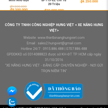
Mini Nhỏ Gọn
EPT15-EZ Chỉ Từ
₫
4.250.000
20 Triệu
₫
9.500.000
Giá
Giá
₫
9.300.000
₫
20.000.000
gốc
hiện
là:
tại
₫9.500.000.
là:
₫9.300.000.
CÔNG TY TNHH CÔNG NGHIỆP HƯNG VIỆT < XE NÂNG HƯNG
VIỆT>
Website:
www.thietbinanghungviet.com
Email :
sales2.hungviet@gmail.com
Hotline 24/7 :
0915.886.488
|
0707.886.488
GPDDKKD số 0314088823 được sở KH-ĐT TP. HCM cấp ngày
31/10/2016
"XE NÂNG HƯNG VIỆT - ĐẲNG CẤP CHUYÊN NGHIỆP - NƠI GỬI
TRỌN NIỀM TIN"