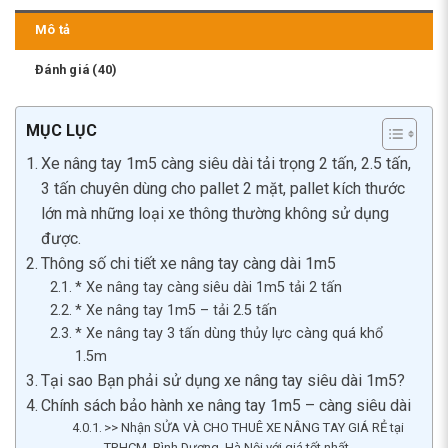
Mô tả
Đánh giá (40)
MỤC LỤC
Xe nâng tay 1m5 càng siêu dài tải trọng 2 tấn, 2.5 tấn,
3 tấn chuyên dùng cho pallet 2 mặt, pallet kích thước
lớn mà những loại xe thông thường không sử dụng
được.
Thông số chi tiết xe nâng tay càng dài 1m5
* Xe nâng tay càng siêu dài 1m5 tải 2 tấn
* Xe nâng tay 1m5 – tải 2.5 tấn
* Xe nâng tay 3 tấn dùng thủy lực càng quá khổ
1.5m
Tại sao Bạn phải sử dụng xe nâng tay siêu dài 1m5?
Chính sách bảo hành xe nâng tay 1m5 – càng siêu dài
>> Nhận SỬA VÀ CHO THUÊ XE NÂNG TAY GIÁ RẺ tại
TP.HCM, Bình Dương, Hà Nội với giá tốt nhất.