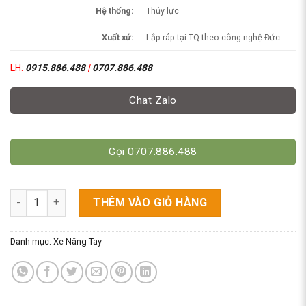
Hệ thống:
Thủy lực
Xuất xứ:
Lắp ráp tại TQ theo công nghệ Đức
LH:
0915.886.488
|
0707.886.488
Chat Zalo
Gọi 0707.886.488
Xe Nâng Tay 1m5 Dùng Thủy Lực- Tải 2 Tấn/3 Tấn số lượng
THÊM VÀO GIỎ HÀNG
Danh mục:
Xe Nâng Tay