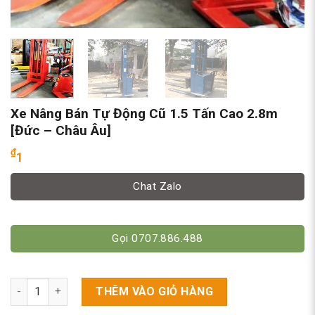
Xe Nâng Bán Tự Động Cũ 1.5 Tấn Cao 2.8m
[Đức – Châu Âu]
₫
1
Chat Zalo
Gọi 0707.886.488
Xe Nâng Bán Tự Động Cũ 1.5 Tấn Cao 2.8m [Đức - Châu Âu] số
THÊM VÀO GIỎ HÀNG