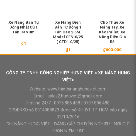
Xe Nâng Bán Tự
Xe Nâng Điện
Cho Thuê Xe
Động Nhật Cũ 1
Bán Tự Động 1
Nâng Tay, Xe
Tấn Cao 3m
Tấn Cao 2.5M.
Kéo Pallet, Xe
Model SES10/25
Nâng Điện Giá
( CTD1.0/25)
Rẻ
₫
1
₫
1
₫
600.000
CÔNG TY TNHH CÔNG NGHIỆP HƯNG VIỆT < XE NÂNG HƯNG
VIỆT>
Website:
www.thietbinanghungviet.com
Email :
sales2.hungviet@gmail.com
Hotline 24/7 :
0915.886.488
|
0707.886.488
GPDDKKD số 0314088823 được sở KH-ĐT TP. HCM cấp ngày
31/10/2016
"XE NÂNG HƯNG VIỆT - ĐẲNG CẤP CHUYÊN NGHIỆP - NƠI GỬI
TRỌN NIỀM TIN"