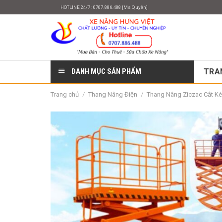
Skip
HOTLINE 24/7 : 0707.886.488 [Ms Quyên]
to
content
DANH MỤC SẢN PHẨM
TRA
Trang chủ
/
Thang Nâng Điện
/
Thang Nâng Ziczac Cắt K