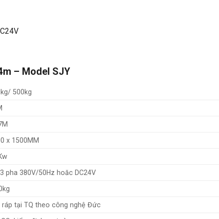
DC24V
14m – Model SJY
kg/ 500kg
M
7M
0 x 1500MM
Kw
3 pha 380V/50Hz hoăc DC24V
0kg
ráp tại TQ theo công nghệ Đức