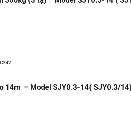
i 300kg (3 tạ) – Model SJY0.3-14 ( SJ
DC24V
ao 14m – Model SJY0.3-14( SJY0.3/14