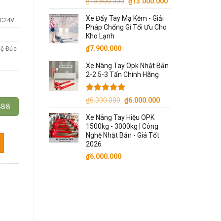
Giá
Giá
₫
13.500.000
₫
13.000.000
gốc
hiện
Xe Đẩy Tay Mạ Kẽm - Giải
DC24V
là:
tại
Pháp Chống Gỉ Tối Ưu Cho
₫13.500.000.
là:
Kho Lạnh
₫13.000.000.
₫
7.900.000
hệ Đức
Xe Nâng Tay Opk Nhật Bản
2-2.5-3 Tấn Chính Hãng
Được xếp
Giá
Giá
₫
6.300.000
₫
6.000.000
488
hạng
5.00
gốc
hiện
5 sao
Xe Nâng Tay Hiệu OPK
là:
tại
1500kg - 3000kg | Công
₫6.300.000.
là:
Nghệ Nhật Bản - Giá Tốt
Khung Nâng Người Cắt Kéo số lượng
₫6.000.000.
2026
₫
6.000.000