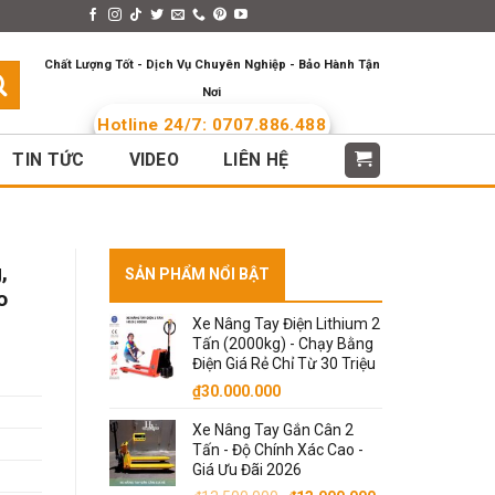
s > Menus
Languages
Chất Lượng Tốt - Dịch Vụ Chuyên Nghiệp - Bảo Hành Tận
Nơi
Hotline 24/7: 0707.886.488
TIN TỨC
VIDEO
LIÊN HỆ
,
SẢN PHẨM NỔI BẬT
o
Xe Nâng Tay Điện Lithium 2
Tấn (2000kg) - Chạy Bằng
Điện Giá Rẻ Chỉ Từ 30 Triệu
₫
30.000.000
Xe Nâng Tay Gắn Cân 2
Tấn - Độ Chính Xác Cao -
Giá Ưu Đãi 2026