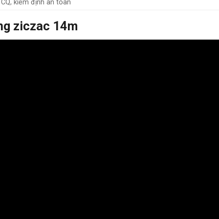
CQ, kiểm định an toàn
ng ziczac 14m