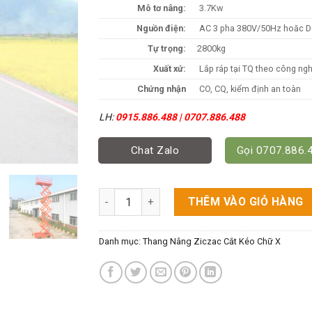
Mô tơ nâng:
3.7Kw
Nguồn điện:
AC 3 pha 380V/50Hz hoăc 
Tự trọng:
2800kg
Xuất xứ:
Lắp ráp tại TQ theo công ng
Chứng nhận
CO, CQ, kiểm định an toàn
LH:
0915.886.488 | 0707.886.488
Chat Zalo
Gọi 0707.886.
Thang Nâng Ziczac 14m Tải 300kg, 500kg - 
THÊM VÀO GIỎ HÀNG
Danh mục:
Thang Nâng Ziczac Cắt Kéo Chữ X