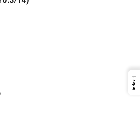
Y0.3/14)
←
Index
)