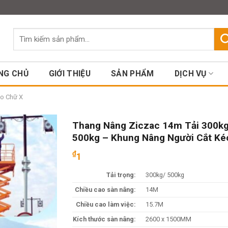
Assign a menu in Theme Option
Tìm
kiếm:
NG CHỦ
GIỚI THIỆU
SẢN PHẨM
DỊCH VỤ
éo Chữ X
Thang Nâng Ziczac 14m Tải 300kg
500kg – Khung Nâng Người Cắt Ké
₫
1
Tải trọng:
300kg/ 500kg
Chiều cao sàn nâng:
14M
Chiều cao làm việc:
15.7M
Kích thước sàn nâng:
2600 x 1500MM