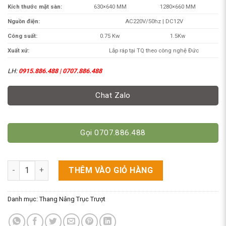
Kích thước mặt sàn:
630×640 MM
1280×660 MM
Nguồn điện:
AC220V/50hz | DC12V
Công suất:
0.75 Kw
1.5Kw
Xuất xứ:
Lắp ráp tại TQ theo công nghệ Đức
LH:
0915.886.488 | 0707.886.488
Chat Zalo
Gọi 0707.886.488
Thang Nâng 6M Trục Trượt. Model GTWY6 số lượng
THÊM VÀO GIỎ HÀNG
Danh mục:
Thang Nâng Trục Trượt