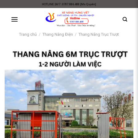
Skip
HOTLINE 24/7 : 0707.886.488 [Ms Quyên]
to
content
Trang chủ
/
Thang Nâng Điện
/
Thang Nâng Trục Trượt