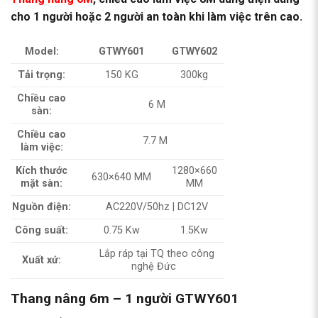
cho 1 người hoặc 2 người an toàn khi làm việc trên cao.
Model:
GTWY601
GTWY602
Tải trọng:
150 KG
300kg
Chiều cao
6 M
sàn:
Chiều cao
7.7 M
làm việc:
Kích thước
1280×660
630×640 MM
mặt sàn:
MM
Nguồn điện:
AC220V/50hz | DC12V
Công suất:
0.75 Kw
1.5Kw
Lắp ráp tại TQ theo công
Xuất xứ:
nghệ Đức
Thang nâng 6m – 1 người GTWY601