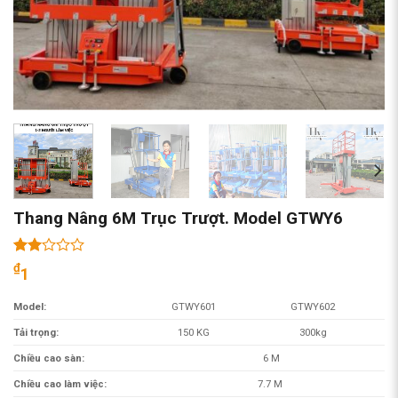
Thang Nâng 6M Trục Trượt. Model GTWY6
2.00
1
₫
1
trên
5
Model:
GTWY601
GTWY602
dựa
trên
Tải trọng:
150 KG
300kg
đánh
giá
Chiều cao sàn:
6 M
Chiều cao làm việc:
7.7 M