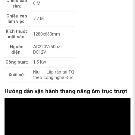
Chiều cao
6 M
sàn:
Chiều cao
7.7 M
làm việc:
Kích thước
1280x660mm
mặt sàn:
Nguồn
AC220V/50hz |
điện:
DC12V
Công suất:
1.5 Kw
Niui – Lắp ráp tại TQ
Xuất xứ:
theo công nghệ Đức
Hướng dẫn vận hành thang nâng 6m trục trượt