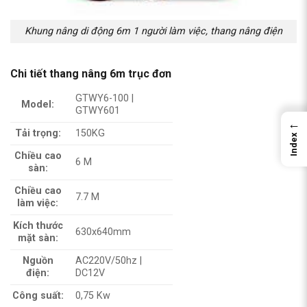
Khung nâng di động 6m 1 người làm việc, thang nâng điện
Chi tiết thang nâng 6m trục đơn
GTWY6-100 |
Model:
GTWY601
←
Tải trọng:
150KG
Index
Chiều cao
6 M
sàn:
Chiều cao
7.7 M
làm việc:
Kích thước
630x640mm
mặt sàn:
Nguồn
AC220V/50hz |
điện:
DC12V
Công suất:
0,75 Kw