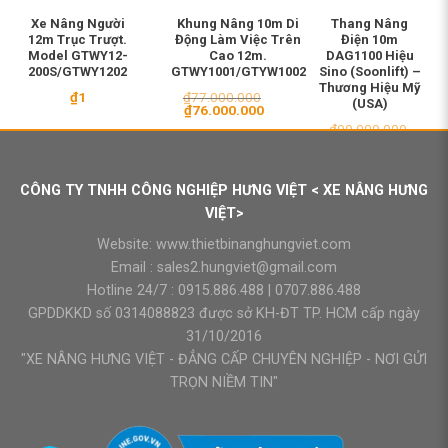
Xe Nâng Người
Khung Nâng 10m Di
Thang Nâng
12m Trục Trượt.
Động Làm Việc Trên
Điện 10m
Model GTWY12-
Cao 12m.
DAG1100 Hiệu
200S/GTWY1202
GTWY1001/GTYW1002
Sino (Soonlift) –
Thương Hiệu Mỹ
₫
1
₫
77.000.000
(USA)
Giá
Giá
₫
76.000.000
gốc
hiện
₫
90.000.000
là:
tại
Giá
Giá
₫
87.000.000
₫77.000.000.
là:
gốc
hiện
₫76.000.000.
là:
tại
₫90.000.000.
là:
CÔNG TY TNHH CÔNG NGHIỆP HƯNG VIỆT < XE NÂNG HƯNG
₫87.0
VIỆT>
Website:
www.thietbinanghungviet.com
Email :
sales2.hungviet@gmail.com
Hotline 24/7 :
0915.886.488
|
0707.886.488
GPDDKKD số 0314088823 được sở KH-ĐT TP. HCM cấp ngày
31/10/2016
"XE NÂNG HƯNG VIỆT - ĐẲNG CẤP CHUYÊN NGHIỆP - NƠI GỬI
TRỌN NIỀM TIN"