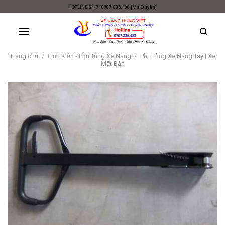
Skip
HOTLINE 24/7 : 0707.886.488 [Ms Quyên]
to
content
Trang chủ
/
Linh Kiện - Phụ Tùng Xe Nâng
/
Phụ Tùng Xe Nâng Tay | Xe
Mặt Bàn