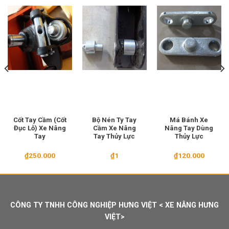
Cốt Tay Cầm (Cốt
Bộ Nén Ty Tay
Má Bánh Xe
Đục Lỗ) Xe Nâng
Cầm Xe Nâng
Nâng Tay Dùng
Tay
Tay Thủy Lực
Thủy Lực
₫
250.000
₫
1
₫
120.000
CÔNG TY TNHH CÔNG NGHIỆP HƯNG VIỆT < XE NÂNG HƯNG
VIỆT>