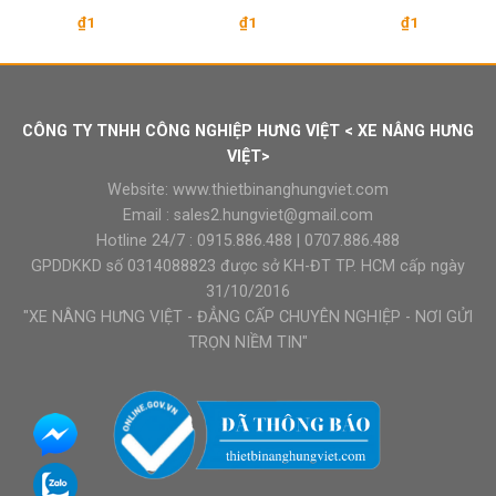
₫
1
₫
1
₫
1
CÔNG TY TNHH CÔNG NGHIỆP HƯNG VIỆT < XE NÂNG HƯNG
VIỆT>
Website:
www.thietbinanghungviet.com
Email :
sales2.hungviet@gmail.com
Hotline 24/7 :
0915.886.488
|
0707.886.488
GPDDKKD số 0314088823 được sở KH-ĐT TP. HCM cấp ngày
31/10/2016
"XE NÂNG HƯNG VIỆT - ĐẲNG CẤP CHUYÊN NGHIỆP - NƠI GỬI
TRỌN NIỀM TIN"