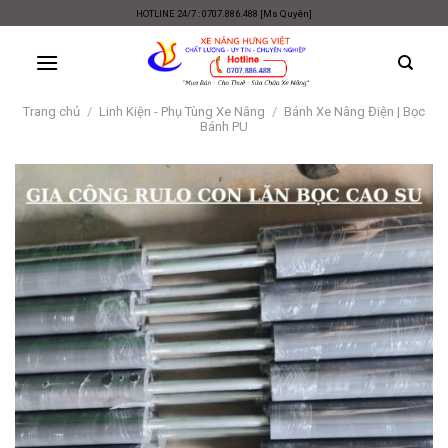
Skip
HOTLINE 24/7 : 0707.886.488 [Ms Quyên]
to
content
Trang chủ
/
Linh Kiện - Phụ Tùng Xe Nâng
/
Bánh Xe Nâng Điện | Bọc
Bánh PU