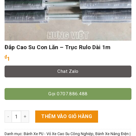
Đắp Cao Su Con Lăn – Trục Rulo Dài 1m
₫
1
Chat Zalo
Gọi 0707.886.488
Đắp Cao Su Con Lăn - Trục Rulo Dài 1m số lượng
THÊM VÀO GIỎ HÀNG
Danh mục:
Bánh Xe PU - Vỏ Xe Cao Su Công Nghiệp
,
Bánh Xe Nâng Điện |