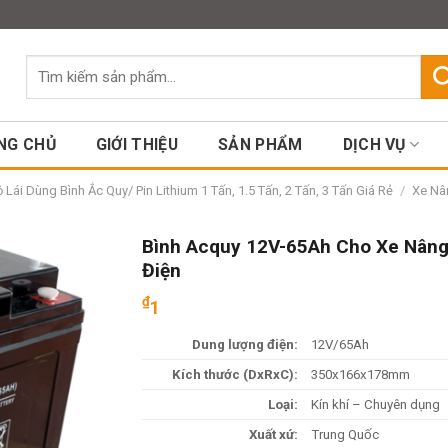
Assign a menu in Theme Option
Tìm
kiếm:
NG CHỦ
GIỚI THIỆU
SẢN PHẨM
DỊCH VỤ
Lái Dùng Bình Ắc Quy/ Pin Lithium 1 Tấn, 1.5 Tấn, 2 Tấn, 3 Tấn Giá Rẻ
/
Xe Nân
Bình Acquy 12V-65Ah Cho Xe Nâng
Điện
₫
1
Dung lượng điện:
12V/65Ah
Kích thước (DxRxC):
350x166x178mm
Loại:
Kín khí – Chuyên dụng
Xuất xứ:
Trung Quốc