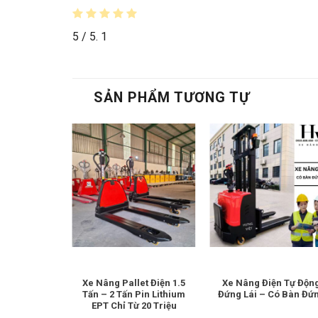
5
/ 5.
1
SẢN PHẨM TƯƠNG TỰ
Điện Cũ 1.5
Xe Nâng Pallet Điện 1.5
Xe Nâng Điện Tự Độn
MATSU Nhật
Tấn – 2 Tấn Pin Lithium
Đứng Lái – Có Bàn Đứ
n
EPT Chỉ Từ 20 Triệu