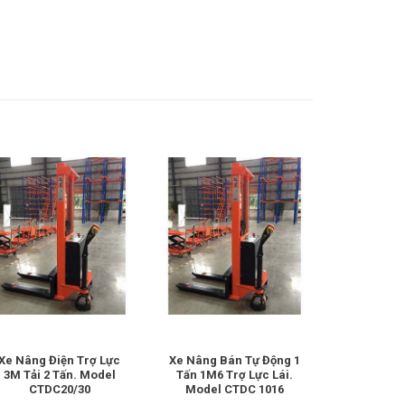
Xe Nâng Điện Trợ Lực
Xe Nâng Bán Tự Động 1
Xe Nâng T
3M Tải 2 Tấn. Model
Tấn 1M6 Trợ Lực Lái.
Tấn. Mo
CTDC20/30
Model CTDC 1016