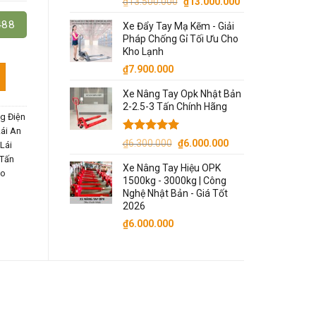
Giá
Giá
₫
13.500.000
₫
13.000.000
gốc
hiện
488
Xe Đẩy Tay Mạ Kẽm - Giải
là:
tại
Pháp Chống Gỉ Tối Ưu Cho
₫13.500.000.
là:
Kho Lạnh
₫13.000.000.
₫
7.900.000
số lượng
Xe Nâng Tay Opk Nhật Bản
2-2.5-3 Tấn Chính Hãng
g Điện
Lái An
Được xếp
Giá
Giá
₫
6.300.000
₫
6.000.000
Lái
hạng
5.00
gốc
hiện
 Tấn
5 sao
Xe Nâng Tay Hiệu OPK
là:
tại
éo
1500kg - 3000kg | Công
₫6.300.000.
là:
Nghệ Nhật Bản - Giá Tốt
₫6.000.000.
2026
₫
6.000.000