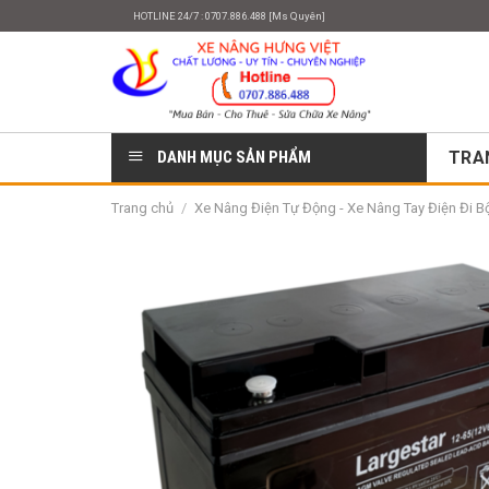
Skip
HOTLINE 24/7 : 0707.886.488 [Ms Quyên]
to
content
DANH MỤC SẢN PHẨM
TRA
Trang chủ
/
Xe Nâng Điện Tự Động - Xe Nâng Tay Điện Đi Bộ 