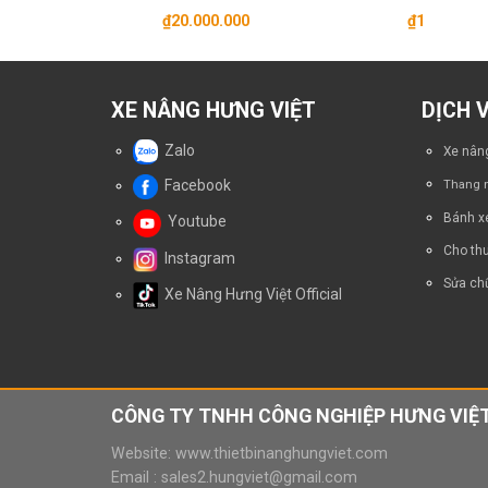
0.000
₫
20.000.000
₫
1
Giá
0.000
hiện
tại
0.000.
là:
₫37.000.000.
XE NÂNG HƯNG VIỆT
DỊCH 
Zalo
Xe nâng
Facebook
Thang n
Bánh x
Youtube
Cho thu
Instagram
Sửa chữ
Xe Nâng Hưng Việt Official
CÔNG TY TNHH CÔNG NGHIỆP HƯNG VIỆT
Website:
www.thietbinanghungviet.com
Email :
sales2.hungviet@gmail.com