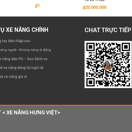
₫
1
₫
20.000.000
VỤ XE NÂNG CHÍNH
CHAT TRỰC TIẾP
 tay điện thấp/cao
âng người - Khung nâng di động
e nâng điện PU – Bọc bánh xe
ê xe nâng đứng lái/ngồi lái
a xe nâng giá rẻ
 < XE NÂNG HƯNG VIỆT>