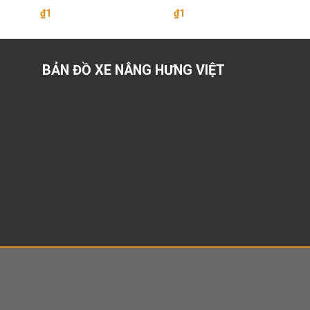
₫
1
₫
1
BẢN ĐỒ XE NÂNG HƯNG VIỆT