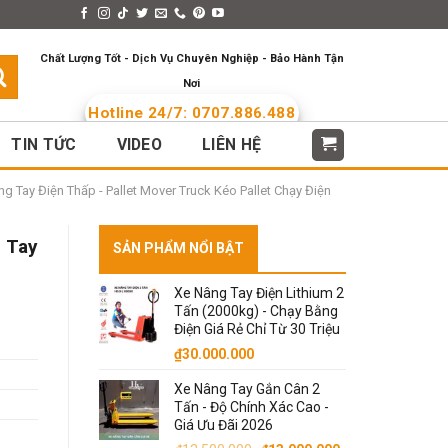
s > Menus
Languages
Chất Lượng Tốt - Dịch Vụ Chuyên Nghiệp - Bảo Hành Tận
Nơi
Hotline 24/7: 0707.886.488
TIN TỨC
VIDEO
LIÊN HỆ
g Tay Điện Thấp - Pallet Mover Truck Kéo Pallet Chạy Điện
 Tay
SẢN PHẨM NỔI BẬT
Xe Nâng Tay Điện Lithium 2
Tấn (2000kg) - Chạy Bằng
Điện Giá Rẻ Chỉ Từ 30 Triệu
₫
30.000.000
Xe Nâng Tay Gắn Cân 2
Tấn - Độ Chính Xác Cao -
Giá Ưu Đãi 2026